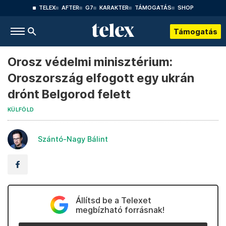
TELEX
AFTER
G7
KARAKTER
TÁMOGATÁS
SHOP
Támogatás
Orosz védelmi minisztérium:
Oroszország elfogott egy ukrán
drónt Belgorod felett
KÜLFÖLD
Szántó-Nagy Bálint
Állítsd be a Telexet
megbízható forrásnak!