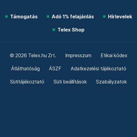
Támogatás
Adó 1% felajánlás
Hírlevelek
Telex Shop
© 2026 Telex.hu Zrt.
Impresszum
Etikai kódex
Átláthatóság
ÁSZF
Adatkezelési tájékoztató
Sütitájékoztató
Süti beállítások
Szabályzatok
Kommentelési szabályzat
Telex Sales