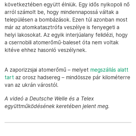
következtében együtt élniük. Egy idős nyikopoli nő
arról számolt be, hogy mindennapossá váltak a
településen a bombázások. Ezen túl azonban most
már az atomkatasztrófa veszélye is fenyegeti a
helyi lakosokat. Az egyik interjúalany felidézi, hogy
a csernobili atomerőmű-baleset óta nem voltak
kitéve ehhez hasonló veszélynek.
A zaporizzsjai atomerőmű – melyet
megszállás alatt
tart
az orosz hadsereg – mindössze pár kilométerre
van az ukrán várostól.
A videó a Deutsche Welle és a Telex
együttműködésének keretében jelent meg.