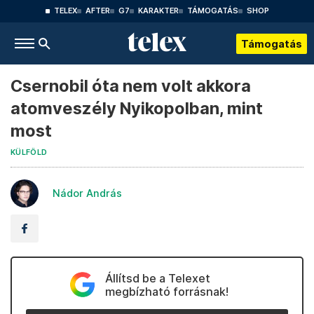
TELEX
AFTER
G7
KARAKTER
TÁMOGATÁS
SHOP
Támogatás
Csernobil óta nem volt akkora
atomveszély Nyikopolban, mint
most
KÜLFÖLD
Nádor András
Állítsd be a Telexet
megbízható forrásnak!