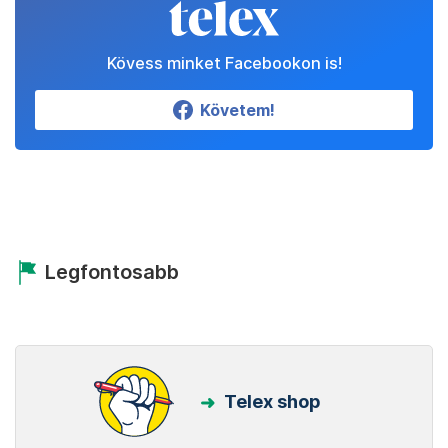
Kövess minket Facebookon is!
Követem!
Legfontosabb
Telex shop