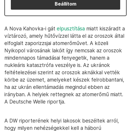
Beállítom
A Nova Kahovka-i gát
elpusztítása
miatt kiszáradt a
víztározó, amely hűtővízzel látta el az oroszok által
elfoglalt zaporizzsjai atomerőművet. A közeli
Nyikopol városának lakóit így nemcsak az oroszok
mindennapos támadásai fenyegetik, hanem a
nukleáris katasztrófa veszélye is. Az ukránok
feltételezései szerint az oroszok aknákkal vették
körbe az üzemet, amelyeket készek felrobbantani,
ha az ukrán ellentámadás megindul ebben az
irányban. A helyiek rettegnek az atomerőmű miatt.
A Deutsche Welle riportja.
A DW riporterének helyi lakosok beszéltek arról,
hogy milyen nehézségekkel kell a háború