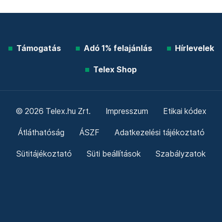
Támogatás
Adó 1% felajánlás
Hírlevelek
Telex Shop
© 2026 Telex.hu Zrt.
Impresszum
Etikai kódex
Átláthatóság
ÁSZF
Adatkezelési tájékoztató
Sütitájékoztató
Süti beállítások
Szabályzatok
Kommentelési szabályzat
Telex Sales