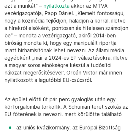
ezt a munkát” –
nyilatkozta
akkor az MTVA
vezérigazgatója, Papp Dániel. „Kiemelt fontosságú,
hogy a közmédia fejlődjön, haladjon a korral, illetve
a hírekről elsőként, pontosan és hitelesen számoljon
be” – mondta a vezérigazgató, akiről 2014-ben
bíróság mondta ki, hogy egy manipulált riportja
miatt hírhamisítónak lehet nevezni. Az állami média
egyébként „már a 2024-es EP választásokra, illetve
a magyar soros elnökségre készül a tudósítói
hálózat megerősítésével”. Orbán Viktor már innen
nyilatkozott a legutóbbi EU-csúcsról.
Az épület előtti út pár perc gyaloglás után egy
körforgalomba torkollik. A Schuman teret szokás az
EU főterének is nevezni, mert körülötte található
az uniós kvázikormány, az Európai Bizottság