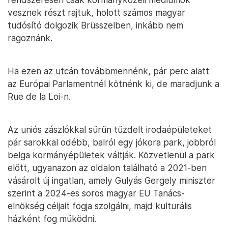
vesznek részt rajtuk, holott számos magyar
tudósító dolgozik Brüsszelben, inkább nem
ragoznánk.
Ha ezen az utcán továbbmennénk, pár perc alatt
az Európai Parlamentnél kötnénk ki, de maradjunk a
Rue de la Loi-n.
Az uniós zászlókkal sűrűn tűzdelt irodaépületeket
pár sarokkal odébb, balról egy jókora park, jobbról
belga kormányépületek váltják. Közvetlenül a park
előtt, ugyanazon az oldalon található a 2021-ben
vásárolt új ingatlan, amely Gulyás Gergely miniszter
szerint a 2024-es soros magyar EU Tanács-
elnökség céljait fogja szolgálni, majd kulturális
házként fog működni.