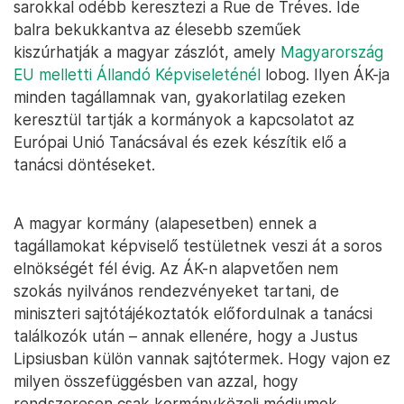
sarokkal odébb keresztezi a Rue de Tréves. Ide
balra bekukkantva az élesebb szeműek
kiszúrhatják a magyar zászlót, amely
Magyarország
EU melletti Állandó Képviseleténél
lobog. Ilyen ÁK-ja
minden tagállamnak van, gyakorlatilag ezeken
keresztül tartják a kormányok a kapcsolatot az
Európai Unió Tanácsával és ezek készítik elő a
tanácsi döntéseket.
A magyar kormány (alapesetben) ennek a
tagállamokat képviselő testületnek veszi át a soros
elnökségét fél évig. Az ÁK-n alapvetően nem
szokás nyilvános rendezvényeket tartani, de
miniszteri sajtótájékoztatók előfordulnak a tanácsi
találkozók után – annak ellenére, hogy a Justus
Lipsiusban külön vannak sajtótermek. Hogy vajon ez
milyen összefüggésben van azzal, hogy
rendszeresen csak kormányközeli médiumok