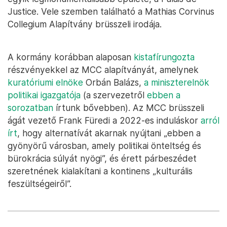
Justice. Vele szemben található a Mathias Corvinus
Collegium Alapítvány brüsszeli irodája.
A kormány korábban alaposan
kistafírungozta
részvényekkel az MCC alapítványát, amelynek
kuratóriumi elnöke
Orbán Balázs,
a miniszterelnök
politikai igazgatója
(a szervezetről
ebben a
sorozatban
írtunk bővebben). Az MCC brüsszeli
ágát vezető Frank Füredi a 2022-es induláskor
arról
írt
, hogy alternatívát akarnak nyújtani „ebben a
gyönyörű városban, amely politikai önteltség és
bürokrácia súlyát nyögi”, és érett párbeszédet
szeretnének kialakítani a kontinens „kulturális
feszültségeiről”.