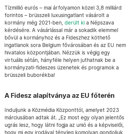
Tízmillió eurós – mai árfolyamon közel 3,8 milliárd
forintos – brüsszeli luxusingatlant vásárolt a
kormány még 2021-ben,
derült ki
a Népszava
kérdésére. A vásárlással már a sokadik elemmel
bővül a kormányhoz és a Fideszhez köthető
ingatlanok sora Belgium fővárosában és az EU nem
hivatalos központjában. Nézzük is végig egy
virtuális sétán, hányféle helyen juthatnak be a
kormányzati-fideszes üzenetek és programok a
brüsszeli buborékba!
A Fidesz alapítványa az EU főterén
Induljunk a Közmédia Központtól, amelyet 2023
márciusában adtak át. „Ez most egy olyan jelentős
ugrás lesz, hogy látni fogja az unió és a képviselői,
hogy mi egy irodával tényleg komolyan gondoljuk