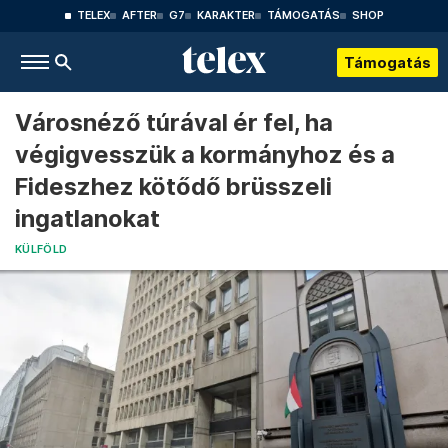
TELEX
AFTER
G7
KARAKTER
TÁMOGATÁS
SHOP
Támogatás
Városnéző túrával ér fel, ha
végigvesszük a kormányhoz és a
Fideszhez kötődő brüsszeli
ingatlanokat
KÜLFÖLD