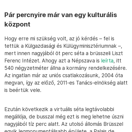
Pár percnyire már van egy kulturális
központ
Hogy erre mi szükség volt, az jó kérdés – fel is
tettük a Külgazdasági és Külügyminisztériumnak –,
mert innen nagyjából öt perc séta a brüsszeli Liszt
Ferenc Intézet. Ahogy azt a Népszava is
leírta
, itt
540 négyzetméter állna a kormány rendelkezésére.
Az ingatlan már az uniós csatlakozásunk, 2004 óta
megvan, így az előző, 2011-es Tanács-elnökség alatt
is beértük vele.
Ezután következik a virtuális séta legtávolabbi
megállója, de busszal még ezt is meg lehetne úszni
nagyjából tíz perc alatt. Az utolsó állomás Brüsszel
egyik legmonumentálisabb épülete, a Palais de