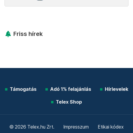
Friss hírek
Támogatás
Adó 1% felajánlás
Hírlevelek
Telex Shop
© 2026 Telex.hu Zrt.
Impresszum
Etikai kódex