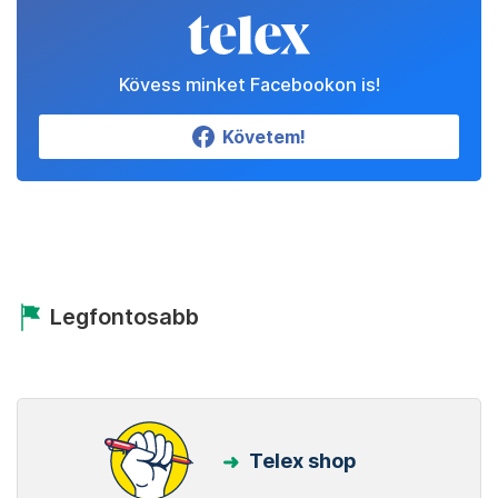
Kövess minket Facebookon is!
Követem!
Legfontosabb
Telex shop