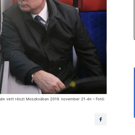
égén vett részt Moszkvában 2019. november 21-én – Fotó: