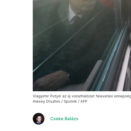
Vlagyimir Putyin az új vonathálózat felavatási ünneps
Alexey Druzhini / Sputnik / AFP
Cseke Balázs