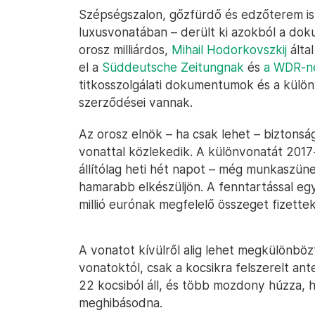
Szépségszalon, gőzfürdő és edzőterem is 
luxusvonatában – derült ki azokból a dok
orosz milliárdos,
Mihail Hodorkovszkij
által
el a
Süddeutsche Zeitungnak
és
a WDR-n
titkosszolgálati dokumentumok és a különvo
szerződései vannak.
Az orosz elnök – ha csak lehet – biztonság
vonattal közlekedik. A különvonatát 201
állítólag heti hét napot – még munkaszüne
hamarabb elkészüljön. A fenntartással eg
millió eurónak megfelelő összeget fizettek
A vonatot kívülről alig lehet megkülönböz
vonatoktól, csak a kocsikra felszerelt a
22 kocsiból áll, és több mozdony húzza, h
meghibásodna.