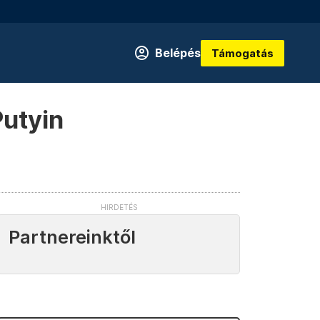
Belépés
Támogatás
Putyin
Partnereinktől