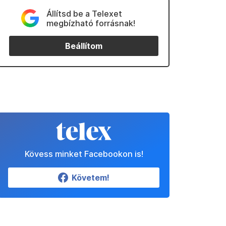
Állítsd be a Telexet
megbízható forrásnak!
Beállítom
Kövess minket Facebookon is!
Követem!