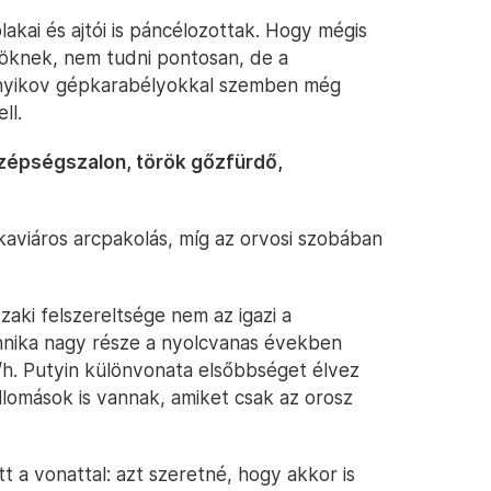
akai és ajtói is páncélozottak. Hogy mégis
nöknek, nem tudni pontosan, de a
asnyikov gépkarabélyokkal szemben még
ll.
szépségszalon, török gőzfürdő,
aviáros arcpakolás, míg az orvosi szobában
.
zaki felszereltsége nem az igazi a
hnika nagy része a nyolcvanas években
/h. Putyin különvonata elsőbbséget élvez
llomások is vannak, amiket csak az orosz
 a vonattal: azt szeretné, hogy akkor is