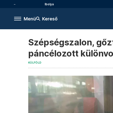
Ibolya
Menü
Kereső
Szépségszalon, gőzf
páncélozott különv
KÜLFÖLD