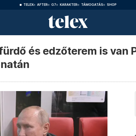
TELEX
AFTER
G7
KARAKTER
TÁMOGATÁS
SHOP
ürdő és edzőterem is van 
onatán