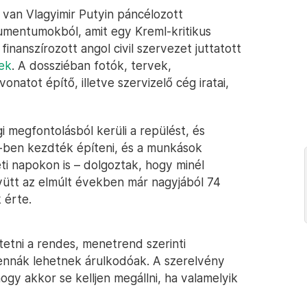
van Vlagyimir Putyin páncélozott
umentumokból, amit egy Kreml-kritikus
 finanszírozott angol civil szervezet juttatott
ek
. A dossziéban fotók, tervek,
natot építő, illetve szervizelő cég iratai,
i megfontolásból kerüli a repülést, és
7-ben kezdték építeni, és a munkások
ti napokon is – dolgoztak, hogy minél
yütt az elmúlt években már nagyjából 74
 érte.
tetni a rendes, menetrend szerinti
ntennák lehetnek árulkodóak. A szerelvény
ogy akkor se kelljen megállni, ha valamelyik