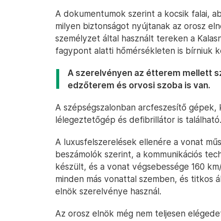
A dokumentumok szerint a kocsik falai, abl
milyen biztonságot nyújtanak az orosz el
személyzet által használt tereken a Kal
fagypont alatti hőmérsékleten is bírniuk ke
A szerelvényen az étterem mellett 
edzőterem és orvosi szoba is van.
A szépségszalonban arcfeszesítő gépek, k
lélegeztetőgép és defibrillátor is található
A luxusfelszerelések ellenére a vonat műs
beszámolók szerint, a kommunikációs tec
készült, és a vonat végsebessége 160 km
minden más vonattal szemben, és titkos á
elnök szerelvénye használ.
Az orosz elnök még nem teljesen elégedett