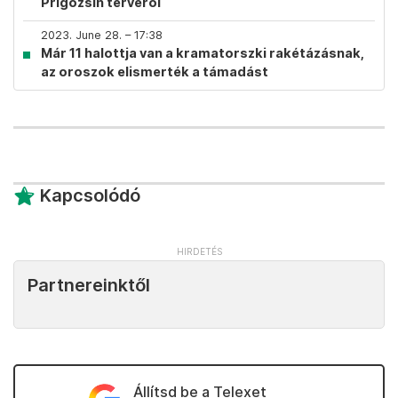
Prigozsin tervéről
2023. June 28. – 17:38
Már 11 halottja van a kramatorszki rakétázásnak,
az oroszok elismerték a támadást
Kapcsolódó
Partnereinktől
Állítsd be a Telexet