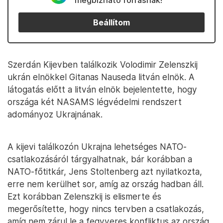
megbízható forrásnak!
Beállítom
Szerdán Kijevben találkozik Volodimir Zelenszkij
ukrán elnökkel Gitanas Nauseda litván elnök. A
látogatás előtt a litván elnök bejelentette, hogy
országa két NASAMS légvédelmi rendszert
adományoz Ukrajnának.
A kijevi találkozón Ukrajna lehetséges NATO-
csatlakozásáról tárgyalhatnak, bár korábban a
NATO-főtitkár, Jens Stoltenberg azt nyilatkozta,
erre nem kerülhet sor, amíg az ország hadban áll.
Ezt korábban Zelenszkij is elismerte és
megerősítette, hogy nincs tervben a csatlakozás,
amíg nem zárul le a fegyveres konfliktus az ország