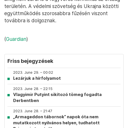
területén. A védelmi szövetség és Ukrajna közötti
együttműködés szorosabbra fűzésén viszont
továbbra is dolgoznak.
(
Guardian
)
Friss bejegyzések
2023. June 29. – 00:02
Lezárjuk a hírfolyamot
2023. June 28. – 22:15
Vlagyimir Putyint sikítozó tömeg fogadta
Derbentben
2023. June 28. – 21:47
„Armageddon tábornok” napok óta nem
mutatkozott nyilvános helyen, tudhatott