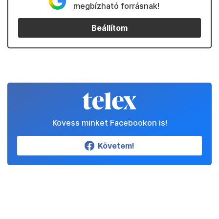
megbízható forrásnak!
Beállítom
Kövess minket Facebookon is!
Követem!