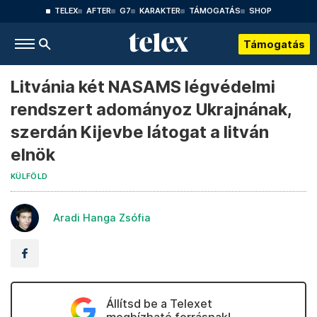
TELEX
AFTER
G7
KARAKTER
TÁMOGATÁS
SHOP
Támogatás
Litvánia két NASAMS légvédelmi
rendszert adományoz Ukrajnának,
szerdán Kijevbe látogat a litván
elnök
KÜLFÖLD
Aradi Hanga Zsófia
Állítsd be a Telexet