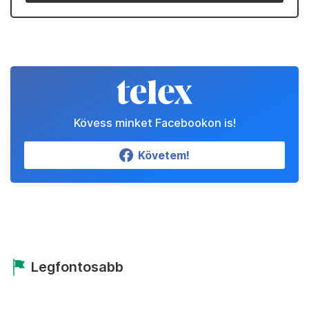
Kövess minket Facebookon is!
Követem!
Legfontosabb