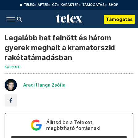
TELEX
AFTER
G7
KARAKTER
TÁMOGATÁS
SHOP
Támogatás
Legalább hat felnőtt és három
gyerek meghalt a kramatorszki
rakétatámadásban
KÜLFÖLD
Aradi Hanga Zsófia
Állítsd be a Telexet
megbízható forrásnak!