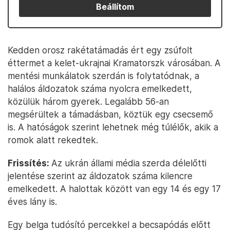
Beállítom
Kedden orosz rakétatámadás ért egy zsúfolt
éttermet a kelet-ukrajnai Kramatorszk városában. A
mentési munkálatok szerdán is folytatódnak, a
halálos áldozatok száma nyolcra emelkedett,
közülük három gyerek. Legalább 56-an
megsérültek a támadásban, köztük egy csecsemő
is. A hatóságok szerint lehetnek még túlélők, akik a
romok alatt rekedtek.
Frissítés:
Az ukrán állami média szerda délelőtti
jelentése szerint az áldozatok száma kilencre
emelkedett. A halottak között van egy 14 és egy 17
éves lány is.
Egy belga tudósító percekkel a becsapódás előtt