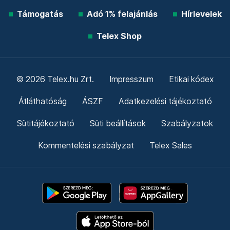
Támogatás
Adó 1% felajánlás
Hírlevelek
Telex Shop
© 2026 Telex.hu Zrt.
Impresszum
Etikai kódex
Átláthatóság
ÁSZF
Adatkezelési tájékoztató
Sütitájékoztató
Süti beállítások
Szabályzatok
Kommentelési szabályzat
Telex Sales