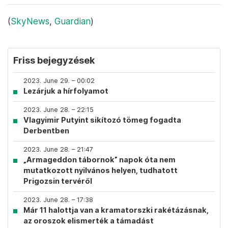
(
SkyNews
,
Guardian
)
Friss bejegyzések
2023. June 29. – 00:02
Lezárjuk a hírfolyamot
2023. June 28. – 22:15
Vlagyimir Putyint sikítozó tömeg fogadta
Derbentben
2023. June 28. – 21:47
„Armageddon tábornok” napok óta nem
mutatkozott nyilvános helyen, tudhatott
Prigozsin tervéről
2023. June 28. – 17:38
Már 11 halottja van a kramatorszki rakétázásnak,
az oroszok elismerték a támadást