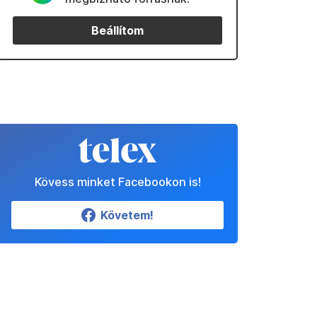
Beállítom
Kövess minket Facebookon is!
Követem!