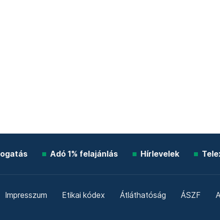
ogatás
Adó 1% felajánlás
Hírlevelek
Tele
Impresszum
Etikai kódex
Átláthatóság
ÁSZF
A
Süti beállítások
Szabályzatok
Kommentelési szabály