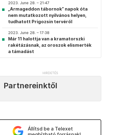
2023. June 28. – 21:47
„Armageddon tábornok” napok óta
nem mutatkozott nyilvános helyen,
tudhatott Prigozsin tervéről
2023. June 28. – 17:38
Már 11 halottja van a kramatorszki
rakétázásnak, az oroszok elismerték
a támadást
Partnereinktől
Állítsd be a Telexet
megbízható forrásnak!