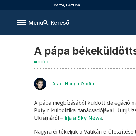
Berta, Bettina
Menü
Kereső
A pápa békeküldött
KÜLFÖLD
Aradi Hanga Zsófia
A pápa megbízásából küldött delegáció m
Putyin külpolitikai tanácsadójával, Jurij 
Ukrajnáról –
írja a Sky News
.
Nagyra értékeljük a Vatikán erőfeszítése