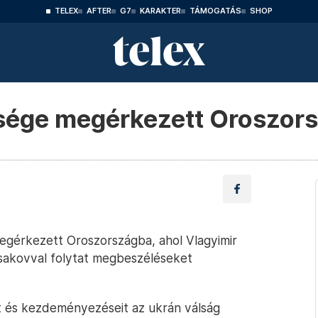
TELEX
AFTER
G7
KARAKTER
TÁMOGATÁS
SHOP
sége megérkezett Oroszor
egérkezett Oroszországba, ahol Vlagyimir
Uzsakovval folytat megbeszéléseket
it és kezdeményezéseit az ukrán válság