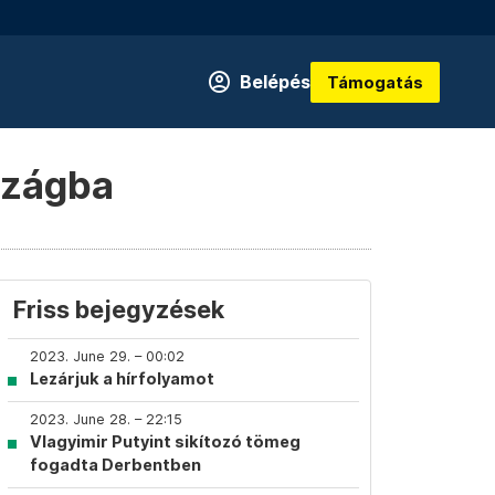
Belépés
Támogatás
szágba
Friss bejegyzések
2023. June 29. – 00:02
Lezárjuk a hírfolyamot
2023. June 28. – 22:15
Vlagyimir Putyint sikítozó tömeg
fogadta Derbentben