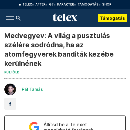
TELEX
AFTER
G7
KARAKTER
TÁMOGATÁS
SHOP
Támogatás
Medvegyev: A világ a pusztulás
szélére sodródna, ha az
atomfegyverek banditák kezébe
kerülnének
KÜLFÖLD
Pál Tamás
Állítsd be a Telexet