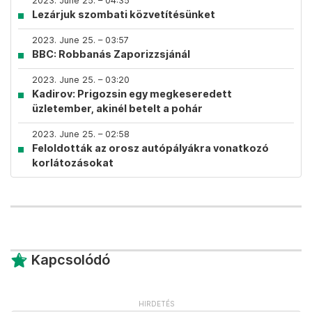
2023. June 25. – 04:35
Lezárjuk szombati közvetítésünket
2023. June 25. – 03:57
BBC: Robbanás Zaporizzsjánál
2023. June 25. – 03:20
Kadirov: Prigozsin egy megkeseredett
üzletember, akinél betelt a pohár
2023. June 25. – 02:58
Feloldották az orosz autópályákra vonatkozó
korlátozásokat
Kapcsolódó