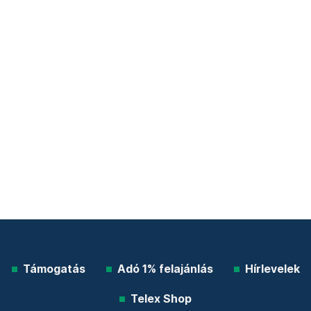
Támogatás
Adó 1% felajánlás
Hírlevelek
Telex Shop