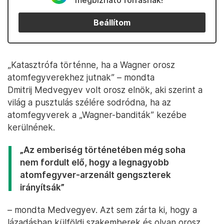
megbízható forrásnak!
Beállítom
„Katasztrófa történne, ha a Wagner orosz
atomfegyverekhez jutnak” – mondta
Dmitrij Medvegyev volt orosz elnök, aki szerint a
világ a pusztulás szélére sodródna, ha az
atomfegyverek a „Wagner-banditák” kezébe
kerülnének.
„Az emberiség történetében még soha
nem fordult elő, hogy a legnagyobb
atomfegyver-arzenált gengszterek
irányítsák”
– mondta Medvegyev. Azt sem zárta ki, hogy a
lázadásban külföldi szakemberek és olyan orosz