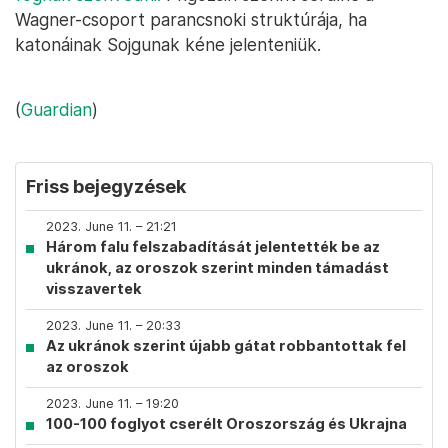
Wagner-csoport parancsnoki struktúrája, ha
katonáinak Sojgunak kéne jelenteniük.
(
Guardian
)
Friss bejegyzések
2023. June 11. – 21:21
Három falu felszabadítását jelentették be az
ukránok, az oroszok szerint minden támadást
visszavertek
2023. June 11. – 20:33
Az ukránok szerint újabb gátat robbantottak fel
az oroszok
2023. June 11. – 19:20
100-100 foglyot cserélt Oroszország és Ukrajna