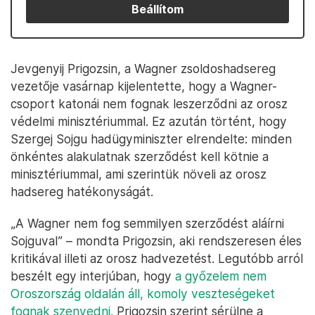
Beállítom
Jevgenyij Prigozsin, a Wagner zsoldoshadsereg
vezetője vasárnap kijelentette, hogy a Wagner-
csoport katonái nem fognak leszerződni az orosz
védelmi minisztériummal. Ez azután történt, hogy
Szergej Sojgu hadügyminiszter elrendelte: minden
önkéntes alakulatnak szerződést kell kötnie a
minisztériummal, ami szerintük növeli az orosz
hadsereg hatékonyságát.
„A Wagner nem fog semmilyen szerződést aláírni
Sojguval” – mondta Prigozsin, aki rendszeresen éles
kritikával illeti az orosz hadvezetést. Legutóbb arról
beszélt egy interjúban, hogy
a győzelem nem
Oroszország oldalán áll, komoly veszteségeket
fognak szenvedni.
Prigozsin szerint sérülne a