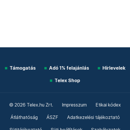
Támogatás
Adó 1% felajánlás
Hírlevelek
Telex Shop
© 2026 Telex.hu Zrt.
Impresszum
Etikai kódex
Átláthatóság
ÁSZF
Adatkezelési tájékoztató
Sütitájékoztató
Süti beállítások
Szabályzatok