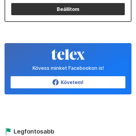
Beállítom
Kövess minket Facebookon is!
Követem!
Legfontosabb