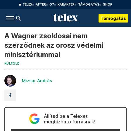
TELEX
AFTER
G7
KARAKTER
TÁMOGATÁS
SHOP
Támogatás
A Wagner zsoldosai nem
szerződnek az orosz védelmi
minisztériummal
KÜLFÖLD
Mizsur András
Állítsd be a Telexet
megbízható forrásnak!