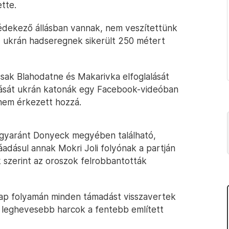
tte.
védekező állásban vannak, nem veszítettünk
 az ukrán hadseregnek sikerült 250 métert
csak Blahodatne és Makarivka elfoglalását
ítását ukrán katonák egy Facebook-videóban
 nem érkezett hozzá.
gyaránt Donyeck megyében található,
ráadásul annak Mokri Joli folyónak a partján
k szerint az oroszok felrobbantották
nap folyamán minden támadást visszavertek
 a leghevesebb harcok a fentebb említett