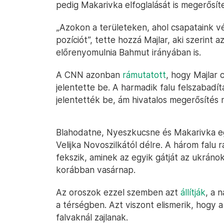
pedig Makarivka elfoglalását is megerősíte
„Azokon a területeken, ahol csapataink 
pozíciót”, tette hozzá Majlar, aki szerint
előrenyomulnia Bahmut irányában is.
A CNN azonban
rámutatott
, hogy Majlar 
jelentette be. A harmadik falu felszabad
jelentették be, ám hivatalos megerősítés
Blahodatne, Nyeszkucsne és Makarivka e
Velijka Novoszilkától délre. A három falu 
fekszik, aminek az egyik gátját az ukráno
korábban vasárnap.
Az oroszok ezzel szemben azt
állítják
, a 
a térségben. Azt viszont elismerik, hogy
falvaknál zajlanak.