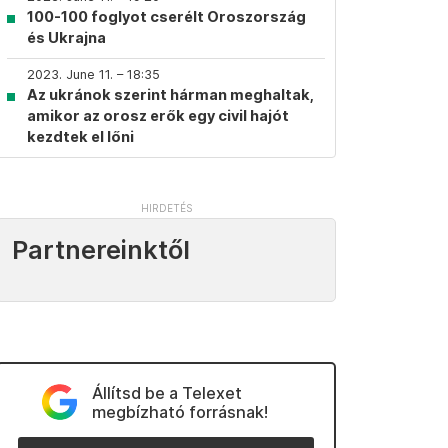
100-100 foglyot cserélt Oroszország
és Ukrajna
2023. June 11. – 18:35
Az ukránok szerint hárman meghaltak,
amikor az orosz erők egy civil hajót
kezdtek el lőni
Partnereinktől
Állítsd be a Telexet
megbízható forrásnak!