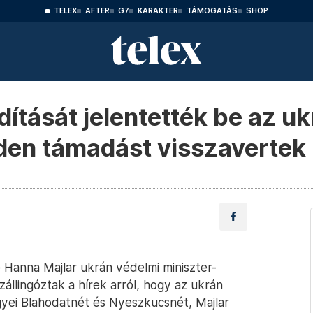
TELEX
AFTER
G7
KARAKTER
TÁMOGATÁS
SHOP
ítását jelentették be az uk
den támadást visszavertek
e Hanna Majlar ukrán védelmi miniszter-
állingóztak a hírek arról, hogy az ukrán
yei Blahodatnét és Nyeszkucsnét, Majlar