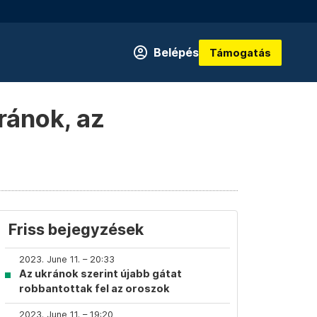
Belépés
Támogatás
ránok, az
Friss bejegyzések
2023. June 11. – 20:33
Az ukránok szerint újabb gátat
robbantottak fel az oroszok
2023. June 11. – 19:20