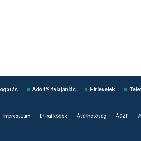
ogatás
Adó 1% felajánlás
Hírlevelek
Tele
Impresszum
Etikai kódex
Átláthatóság
ÁSZF
A
Süti beállítások
Szabályzatok
Kommentelési szabály