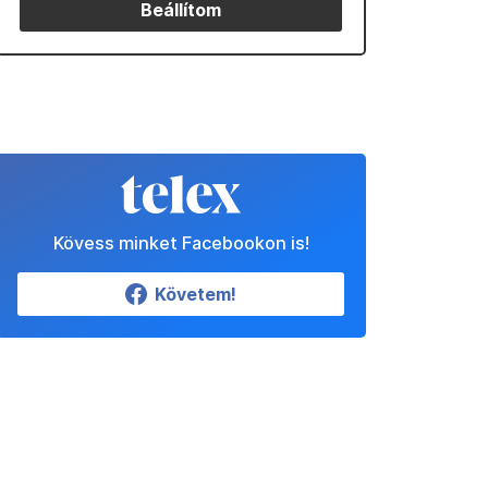
Beállítom
Kövess minket Facebookon is!
Követem!