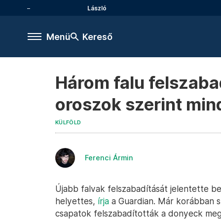
László
Menü
Kereső
Három falu felszabad
oroszok szerint min
KÜLFÖLD
Ferenci Ármin
Újabb falvak felszabadítását jelentette b
helyettes,
írja
a Guardian. Már korábban sz
csapatok felszabadították a donyeck meg