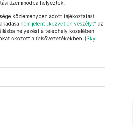
lítási üzemmódba helyeztek.
ksége közleményben adott tájékoztatást
szakadása
nem jelent „közvetlen veszélyt”
az
állásba helyezést a telephely közelében
rokat okozott a felsővezetékekben. (
Sky