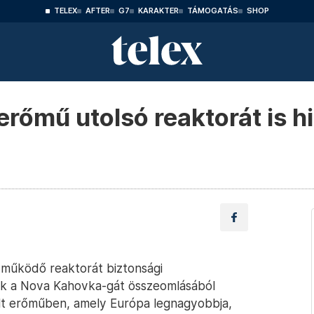
TELEX
AFTER
G7
KARAKTER
TÁMOGATÁS
SHOP
rőmű utolsó reaktorát is h
ó működő reaktorát biztonsági
ték a Nova Kahovka-gát összeomlásából
lalt erőműben, amely Európa legnagyobbja,