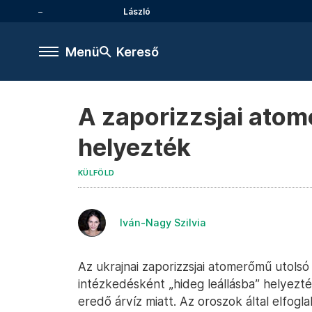
László
Menü
Kereső
A zaporizzsjai atome
helyezték
KÜLFÖLD
Iván-Nagy Szilvia
Az ukrajnai zaporizzsjai atomerőmű utols
intézkedésként „hideg leállásba” helyez
eredő árvíz miatt. Az oroszok által elfog