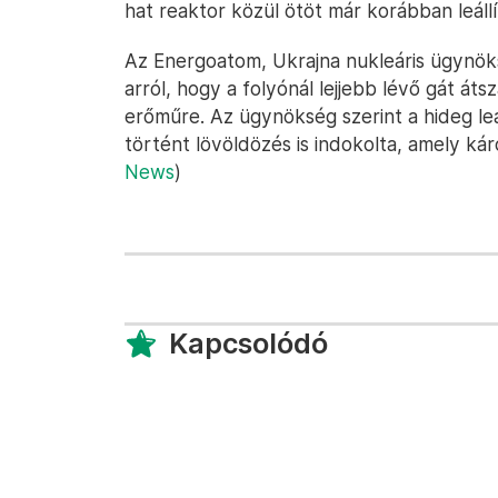
hat reaktor közül ötöt már korábban leál
Az Energoatom, Ukrajna nukleáris ügynö
arról, hogy a folyónál lejjebb lévő gát át
erőműre. Az ügynökség szerint a hideg le
történt lövöldözés is indokolta, amely ká
News
)
Kapcsolódó