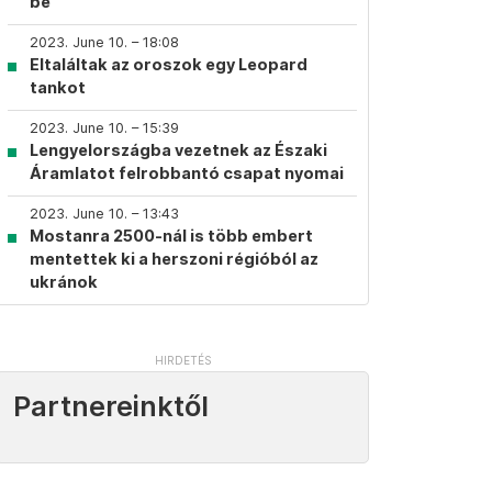
be
2023. June 10. – 18:08
Eltaláltak az oroszok egy Leopard
tankot
2023. June 10. – 15:39
Lengyelországba vezetnek az Északi
Áramlatot felrobbantó csapat nyomai
2023. June 10. – 13:43
Mostanra 2500-nál is több embert
mentettek ki a herszoni régióból az
ukránok
Partnereinktől