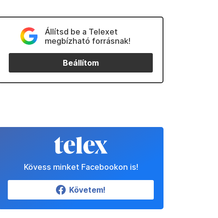
Állítsd be a Telexet
megbízható forrásnak!
Beállítom
Kövess minket Facebookon is!
Követem!