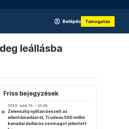
Belépés
Támogatás
ideg leállásba
Friss bejegyzések
2023. June 10. – 20:48
Zelenszkij nyíltan beszélt az
ellentámadásról, Trudeau 500 millió
kanadai dolláros csomagot jelentett