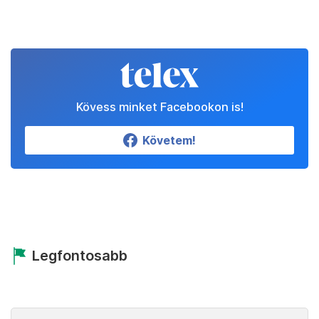
Kövess minket Facebookon is!
Követem!
Legfontosabb