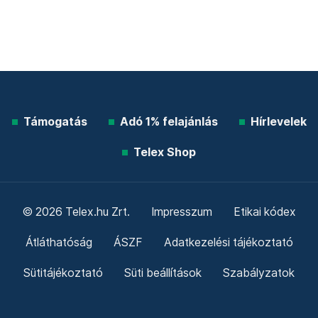
Támogatás
Adó 1% felajánlás
Hírlevelek
Telex Shop
© 2026 Telex.hu Zrt.
Impresszum
Etikai kódex
Átláthatóság
ÁSZF
Adatkezelési tájékoztató
Sütitájékoztató
Süti beállítások
Szabályzatok
Kommentelési szabályzat
Telex Sales