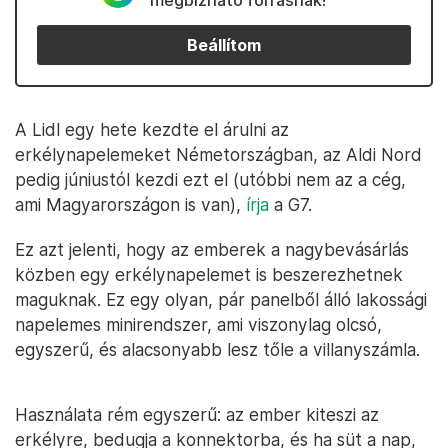
megbízható forrásnak!
Beállítom
A Lidl egy hete kezdte el árulni az
erkélynapelemeket Németországban, az Aldi Nord
pedig júniustól kezdi ezt el (utóbbi nem az a cég,
ami Magyarországon is van),
írja
a G7.
Ez azt jelenti, hogy az emberek a nagybevásárlás
közben egy erkélynapelemet is beszerezhetnek
maguknak. Ez egy olyan, pár panelből álló lakossági
napelemes minirendszer, ami viszonylag olcsó,
egyszerű, és alacsonyabb lesz tőle a villanyszámla.
Használata rém egyszerű: az ember kiteszi az
erkélyre, bedugja a konnektorba, és ha süt a nap,