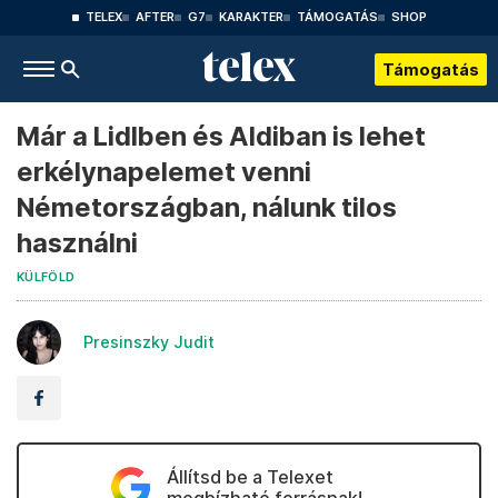
TELEX
AFTER
G7
KARAKTER
TÁMOGATÁS
SHOP
Támogatás
Már a Lidlben és Aldiban is lehet
erkélynapelemet venni
Németországban, nálunk tilos
használni
KÜLFÖLD
Presinszky Judit
Állítsd be a Telexet