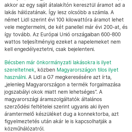
akkor az egy saját átalakítón keresztül áramot ad a
lakás hálózatának. Így lesz olcsóbb a számla. A
német Lidl szerint évi 100 kilowattóra áramot lehet
vele megtermelni, de két panellel már évi 200-at, és
így tovább. Az Európai Unió országaiban 600-800
wattos teljesítményig ezeket a napelemeket nem
kell engedélyeztetni, csak bejelenteni.
Bécsben már önkormányzati lakásokra is ilyet
szereltetnek
, közben
Magyarországon tilos ilyet
használni.
A Lidl a G7 megkeresésére azt írta,
„jelenleg Magyarországon a termék forgalmazása
jogszabályi okok miatt nem lehetséges”. A
magyarországi áramszolgáltatók általános
szerződési feltételei szerint ugyanis aki ilyen
áramtermelő készüléket dug a konnektorba, azt
figyelmeztetés után akár le is kapcsolhatják a
közműhálózatról.