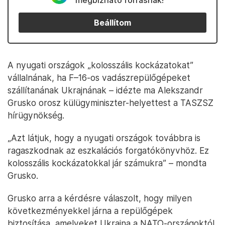
megbízható forrásnak!
Beállítom
A nyugati országok „kolosszális kockázatokat”
vállalnának, ha F–16-os vadászrepülőgépeket
szállítanának Ukrajnának – idézte ma Alekszandr
Grusko orosz külügyminiszter-helyettest a TASZSZ
hírügynökség.
„Azt látjuk, hogy a nyugati országok továbbra is
ragaszkodnak az eszkalációs forgatókönyvhöz. Ez
kolosszális kockázatokkal jár számukra” – mondta
Grusko.
Grusko arra a kérdésre válaszolt, hogy milyen
következményekkel járna a repülőgépek
biztosítása, amelyeket Ukrajna a NATO-országoktól