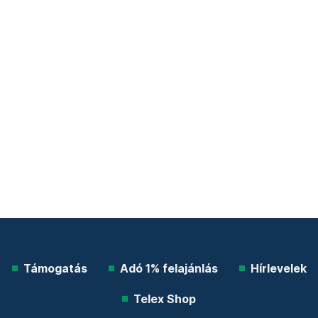
Támogatás
Adó 1% felajánlás
Hírlevelek
Telex Shop