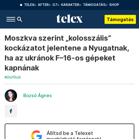
TELEX
AFTER
G7
KARAKTER
TÁMOGATÁS
SHOP
Támogatás
Moszkva szerint „kolosszális”
kockázatot jelentene a Nyugatnak,
ha az ukránok F–16-os gépeket
kapnának
KÜLFÖLD
Bozsó Ágnes
Állítsd be a Telexet