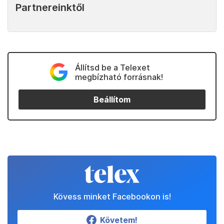
Partnereinktől
Állítsd be a Telexet
megbízható forrásnak!
Beállítom
Kövess minket Facebookon is!
Követem!