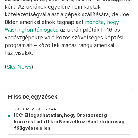
kért. Az ukránok egyelőre nem kaptak
kötelezettségvállalást a gépek szállítására, de Joe
Biden amerikai elnök tegnap azt
mondta, hogy
Washington támogatja
az ukrán pilóták F–16-os
vadászgépekre való közös szövetséges képzési
programjait – közölték magas rangú amerikai
tisztviselők.
(
Sky News
)
Friss bejegyzések
2023. May 20. – 23:44
ICC: Elfogadhatatlan, hogy Oroszország
körözést adott ki a Nemzetközi Büntetőbíróság
főügyésze ellen