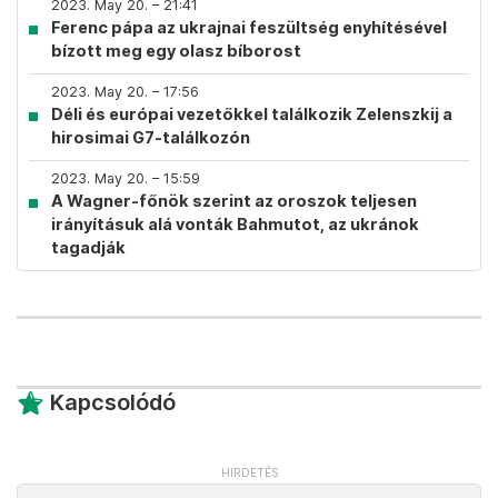
2023. May 20. – 21:41
Ferenc pápa az ukrajnai feszültség enyhítésével
bízott meg egy olasz bíborost
2023. May 20. – 17:56
Déli és európai vezetőkkel találkozik Zelenszkij a
hirosimai G7-találkozón
2023. May 20. – 15:59
A Wagner-főnök szerint az oroszok teljesen
irányításuk alá vonták Bahmutot, az ukránok
tagadják
Kapcsolódó