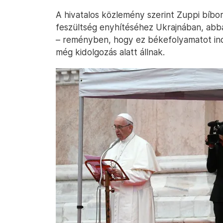
A hivatalos közlemény szerint Zuppi bíbor
feszültség enyhítéséhez Ukrajnában, abba
– reményben, hogy ez békefolyamatot indí
még kidolgozás alatt állnak.