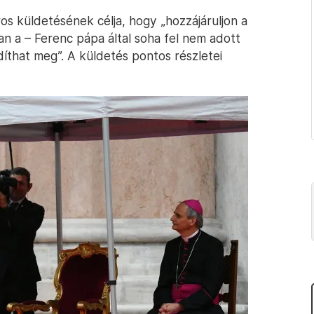
os küldetésének célja, hogy „hozzájáruljon a
n a – Ferenc pápa által soha fel nem adott
that meg”. A küldetés pontos részletei