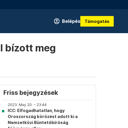
Belépés
Támogatás
l bízott meg
Friss bejegyzések
2023. May 20. – 23:44
ICC: Elfogadhatatlan, hogy
Oroszország körözést adott ki a
Nemzetközi Büntetőbíróság