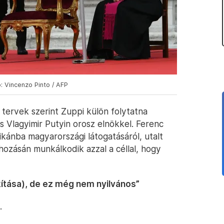
: Vincenzo Pinto / AFP
a tervek szerint Zuppi külön folytatna
s Vlagyimir Putyin orosz elnökkel. Ferenc
tikánba magyarországi látogatásáról, utalt
ehozásán munkálkodik azzal a céllal, hogy
kítása), de ez még nem nyilvános”
.