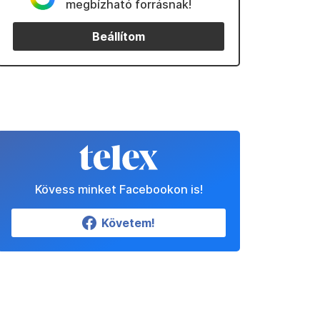
megbízható forrásnak!
Beállítom
Kövess minket Facebookon is!
Követem!