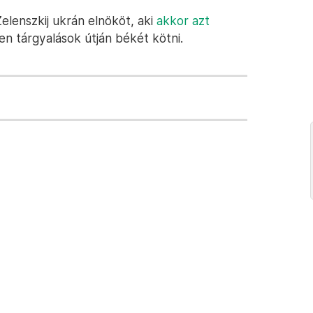
elenszkij ukrán elnököt, aki
akkor azt
len tárgyalások útján békét kötni.