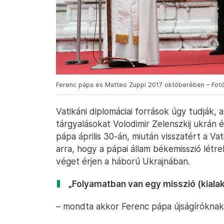
Ferenc pápa és Matteo Zuppi 2017 októberében – Fotó
Vatikáni diplomáciai források úgy tudják, 
tárgyalásokat Volodimir Zelenszkij ukrán é
pápa április 30-án, miután visszatért a Va
arra, hogy a pápai állam békemisszió létr
véget érjen a háború Ukrajnában.
„Folyamatban van egy misszió (kiala
– mondta akkor Ferenc pápa újságíróknak