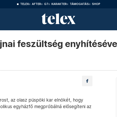
TELEX
AFTER
G7
KARAKTER
TÁMOGATÁS
SHOP
jnai feszültség enyhítéséve
st, az olasz püspöki kar elnökét, hogy
tolikus egyházfő megpróbálná elősegíteni az