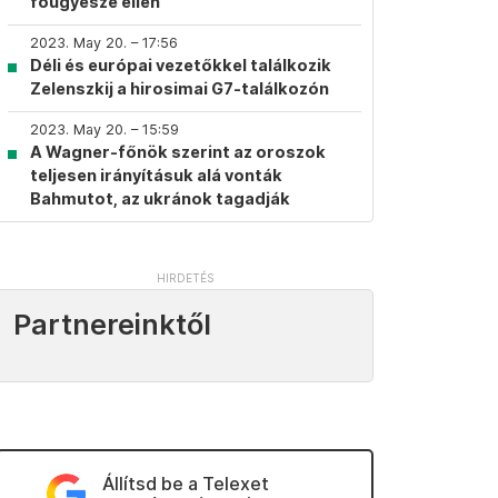
főügyésze ellen
2023. May 20. – 17:56
Déli és európai vezetőkkel találkozik
Zelenszkij a hirosimai G7-találkozón
2023. May 20. – 15:59
A Wagner-főnök szerint az oroszok
teljesen irányításuk alá vonták
Bahmutot, az ukránok tagadják
Partnereinktől
Állítsd be a Telexet