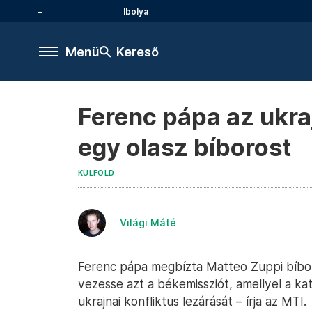
Ibolya
Menü
Kereső
Ferenc pápa az ukra
egy olasz bíborost
KÜLFÖLD
Világi Máté
Ferenc pápa megbízta Matteo Zuppi bíboro
vezesse azt a békemissziót, amellyel a ka
ukrajnai konfliktus lezárását – írja az MTI.