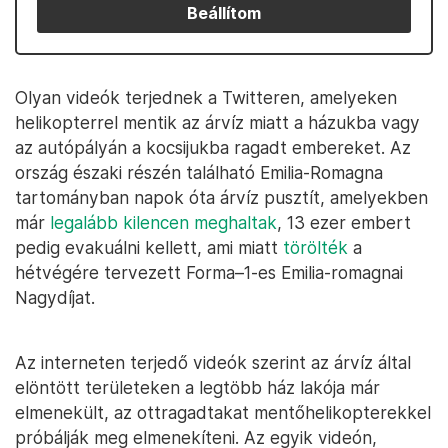
Beállítom
Olyan videók terjednek a Twitteren, amelyeken
helikopterrel mentik az árvíz miatt a házukba vagy
az autópályán a kocsijukba ragadt embereket. Az
ország északi részén található Emilia-Romagna
tartományban napok óta árvíz pusztít, amelyekben
már
legalább kilencen meghaltak
, 13 ezer embert
pedig evakuálni kellett, ami miatt
törölték
a
hétvégére tervezett Forma–1-es Emilia-romagnai
Nagydíjat.
Az interneten terjedő videók szerint az árvíz által
elöntött területeken a legtöbb ház lakója már
elmenekült, az ottragadtakat mentőhelikopterekkel
próbálják meg elmenekíteni. Az egyik videón,