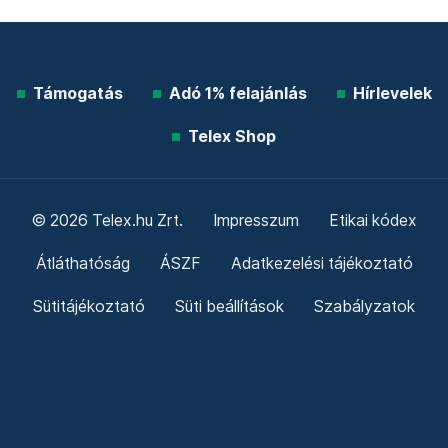
Támogatás
Adó 1% felajánlás
Hírlevelek
Telex Shop
© 2026 Telex.hu Zrt.
Impresszum
Etikai kódex
Átláthatóság
ÁSZF
Adatkezelési tájékoztató
Sütitájékoztató
Süti beállítások
Szabályzatok
Kommentelési szabályzat
Telex Sales