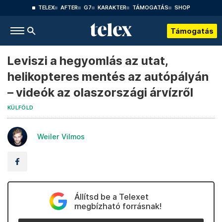
TELEX
AFTER
G7
KARAKTER
TÁMOGATÁS
SHOP
Támogatás
Leviszi a hegyomlás az utat,
helikopteres mentés az autópályán
– videók az olaszországi árvízről
KÜLFÖLD
Weiler Vilmos
Állítsd be a Telexet
megbízható forrásnak!