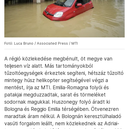
Fotó: Luca Bruno / Associated Press / MTI
A régió közlekedése megbénult, öt megye van
teljesen víz alatt. Más tartományokból
tűzoltóegységek érkeztek segíteni, hétszáz tűzoltó
mintegy húsz helikopter segítségével végzi a
mentést, írja az MTI. Emilia-Romagna folyói és
patakjai megduzzadtak, sarat és törmeléket
sodornak magukkal. Huszonegy folyó áradt ki
Bologna és Reggio Emilia térségében. Ötvenezren
maradtak áram nélkül. A Bolognán keresztülhaladó
vasúti forgalom leállt, nem közlekednek az Adriai-