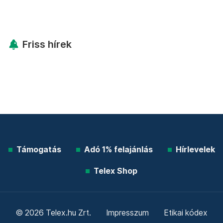
Friss hírek
Támogatás
Adó 1% felajánlás
Hírlevelek
Telex Shop
© 2026 Telex.hu Zrt.
Impresszum
Etikai kódex