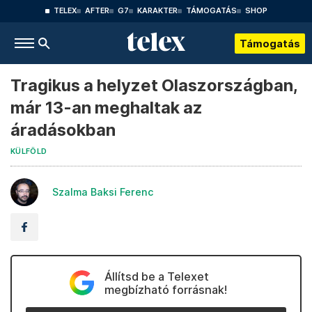
TELEX
AFTER
G7
KARAKTER
TÁMOGATÁS
SHOP
Támogatás
Tragikus a helyzet Olaszországban,
már 13-an meghaltak az
áradásokban
KÜLFÖLD
Szalma Baksi Ferenc
Állítsd be a Telexet
megbízható forrásnak!