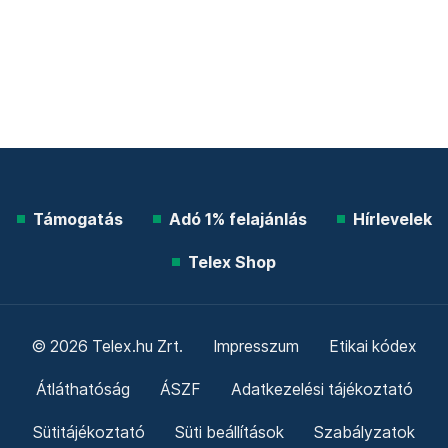
Támogatás
Adó 1% felajánlás
Hírlevelek
Telex Shop
© 2026 Telex.hu Zrt.
Impresszum
Etikai kódex
Átláthatóság
ÁSZF
Adatkezelési tájékoztató
Sütitájékoztató
Süti beállítások
Szabályzatok