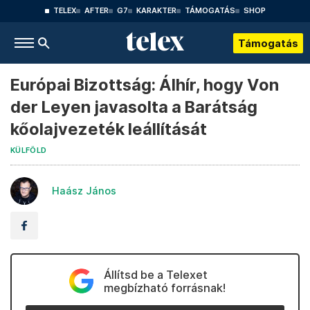
TELEX
AFTER
G7
KARAKTER
TÁMOGATÁS
SHOP
Támogatás
Európai Bizottság: Álhír, hogy Von
der Leyen javasolta a Barátság
kőolajvezeték leállítását
KÜLFÖLD
Haász János
Állítsd be a Telexet
megbízható forrásnak!