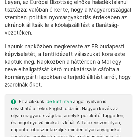
Leyen, az Európai Bizottság elnöke haladéktalanul
tisztázza: valóban ő kérte, hogy a Magyarországgal
szembeni politikai nyomásgyakorlás érdekében az
ukránok állítsák le a kőolajszállítást a Barátság-
vezetéken.
Lapunk napközben megkereste az EB budapesti
képviseletét, a fenti idézett válaszukat kora este
kaptuk meg. Napközben a háttérben a Mol egy
neve elhallgatását kérő munkatársa is cáfolta a
kormánypárti lapokban elterjedő állítást arról, hogy
zsarolnák őket.
Ez a cikkünk
ide kattintva
angol nyelven is
olvasható a Telex English oldalán. Nagyon kevés az
olyan magyarországi lap, amelyik politikától független,
és angol nyelvű híreket is kínál. A Telex viszont ilyen,
naponta többször közöljük minden olyan anyagunkat
angolul is, amelynek nemzetközi relevanciája van, és