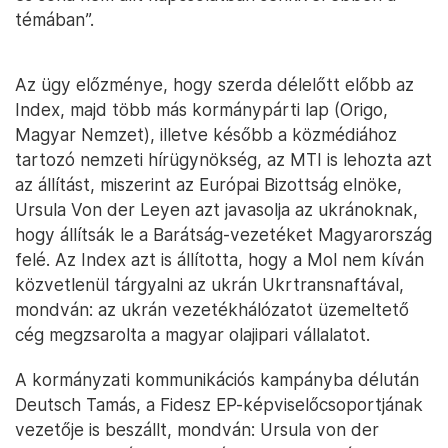
témában”.
Az ügy előzménye, hogy szerda délelőtt előbb az
Index, majd több más kormánypárti lap (Origo,
Magyar Nemzet), illetve később a közmédiához
tartozó nemzeti hírügynökség, az MTI is lehozta azt
az állítást, miszerint az Európai Bizottság elnöke,
Ursula Von der Leyen azt javasolja az ukránoknak,
hogy állítsák le a Barátság-vezetéket Magyarország
felé. Az Index azt is állította, hogy a Mol nem kíván
közvetlenül tárgyalni az ukrán Ukrtransnaftával,
mondván: az ukrán vezetékhálózatot üzemeltető
cég megzsarolta a magyar olajipari vállalatot.
A kormányzati kommunikációs kampányba délután
Deutsch Tamás, a Fidesz EP-képviselőcsoportjának
vezetője is beszállt, mondván: Ursula von der