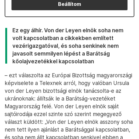
Beállítom
Ez egy álhír. Von der Leyen elnök soha nem
volt kapcsolatban a cikkekben említett
vezérigazgatóval, és soha senkinek nem
javasolt semmilyen lépést a Barátság
kőolajvezetékkel kapcsolatban
– ezt válaszolta az Európai Bizottság magyarországi
képviselete a Telexnek arról, hogy valóban Ursula
von der Leyen bizottsági elnök tanácsolta-e az
ukránoknak: állítsák le a Barátság-vezetéket
Magyarország felé. Von der Leyen elnök saját
sajtóirodája ezzel szinte szó szerint megegyező
választ küldött: „Von der Leyen elnök asszony soha
nem tett ilyen ajánlást a Barátsággal kapcsolatban,
és soha nem állt kapcsolatban senkivel ebben a