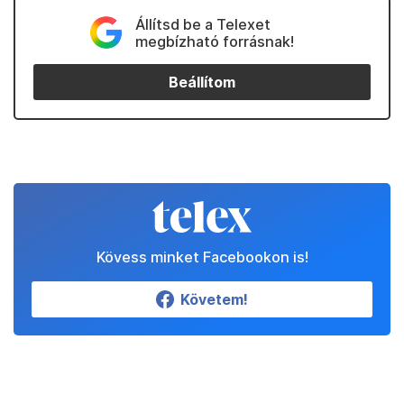
Állítsd be a Telexet
megbízható forrásnak!
Beállítom
Kövess minket Facebookon is!
Követem!