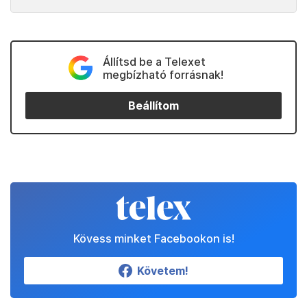
Állítsd be a Telexet
megbízható forrásnak!
Beállítom
Kövess minket Facebookon is!
Követem!