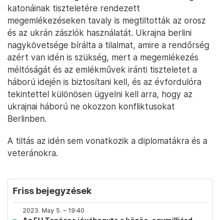
katonáinak tiszteletére rendezett
megemlékezéseken tavaly is megtiltották az orosz
és az ukrán zászlók használatát. Ukrajna berlini
nagykövetsége bírálta a tilalmat, amire a rendőrség
azért van idén is szükség, mert a megemlékezés
méltóságát és az emlékművek iránti tiszteletet a
háború idején is biztosítani kell, és az évfordulóra
tekintettel különösen ügyelni kell arra, hogy az
ukrajnai háború ne okozzon konfliktusokat
Berlinben.
A tiltás az idén sem vonatkozik a diplomatákra és a
veteránokra.
Friss bejegyzések
2023. May 5. – 19:40