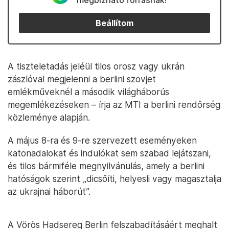
megbízható forrásnak!
Beállítom
A tiszteletadás jeléül tilos orosz vagy ukrán
zászlóval megjelenni a berlini szovjet
emlékműveknél a második világháborús
megemlékezéseken – írja az MTI a berlini rendőrség
közleménye alapján.
A május 8-ra és 9-re szervezett eseményeken
katonadalokat és indulókat sem szabad lejátszani,
és tilos bármiféle megnyilvánulás, amely a berlini
hatóságok szerint „dicsőíti, helyesli vagy magasztalja
az ukrajnai háborút”.
A Vörös Hadsereg Berlin felszabadításáért meghalt