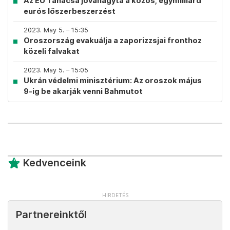
Az EU Tanácsa jóváhagyta a közös, egymilliárd
eurós lőszerbeszerzést
2023. May 5. – 15:35
Oroszország evakuálja a zaporizzsjai fronthoz
közeli falvakat
2023. May 5. – 15:05
Ukrán védelmi minisztérium: Az oroszok május
9-ig be akarják venni Bahmutot
Kedvenceink
Partnereinktől