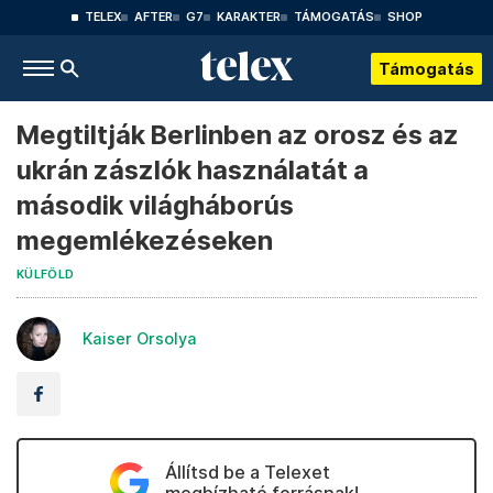
TELEX
AFTER
G7
KARAKTER
TÁMOGATÁS
SHOP
Támogatás
Megtiltják Berlinben az orosz és az
ukrán zászlók használatát a
második világháborús
megemlékezéseken
KÜLFÖLD
Kaiser Orsolya
Állítsd be a Telexet