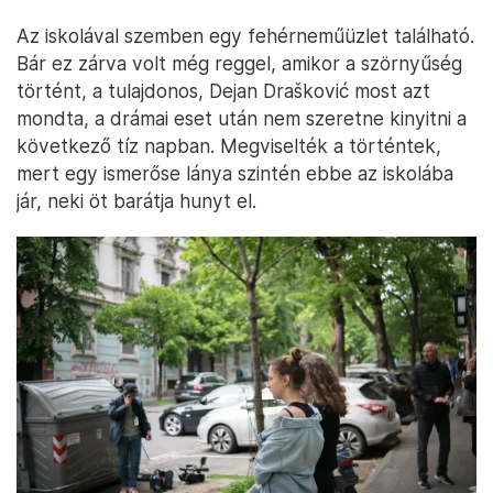
Az iskolával szemben egy fehérneműüzlet található.
Bár ez zárva volt még reggel, amikor a szörnyűség
történt, a tulajdonos, Dejan Drašković most azt
mondta, a drámai eset után nem szeretne kinyitni a
következő tíz napban. Megviselték a történtek,
mert egy ismerőse lánya szintén ebbe az iskolába
jár, neki öt barátja hunyt el.