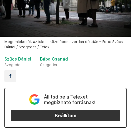
Megemlékezők az iskola közelében szerdán délután – Fotó: Szűcs
Dániel / Szegeder / Telex
Szűcs Dániel
Bába Csanád
Szegeder
Szegeder
Állítsd be a Telexet
megbízható forrásnak!
Beállítom