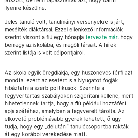
játszott, de nem tapasztalták azt, hogy bármi
ilyenre készülne.
Jeles tanuló volt, tanulmányi versenyekre is járt,
mesélték diáktársai. Ezzel ellenkező információk
szerint viszont a fiú egy hónapja
tervezte már
, hogy
bemegy az iskolába, és megöli társait. A hírek
szerint listája is volt célpontjairól.
Az iskola egyik öregdiákja, egy huszonéves férfi azt
mondta, ezért az esetért is a Nyugatot fogják
hibáztatni a szerb politikusok. Szerinte a
fegyvertartási szabályokon szigorítani kellene, mert
hihetetlennek tartja, hogy a fiú például hozzáfért
apja széféhez, amelyben a fegyvereit tárolta. Az
elkövető problémásabb gyerek lehetett, ő úgy
tudja, hogy egy „délutáni” tanulócsoportba rakták
át egy korábbi verekedése miatt.