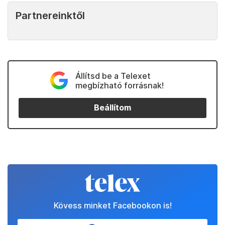
Partnereinktől
Állítsd be a Telexet
megbízható forrásnak!
Beállítom
Kövess minket Facebookon is!