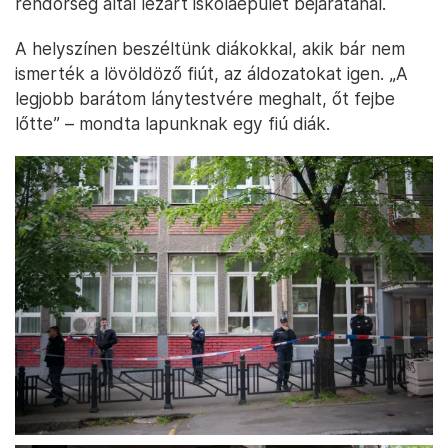
rendőrség által lezárt iskolaépület bejáratánál.
A helyszínen beszéltünk diákokkal, akik bár nem
ismerték a lövöldöző fiút, az áldozatokat igen. „A
legjobb barátom lánytestvére meghalt, őt fejbe
lőtte” – mondta lapunknak egy fiú diák.