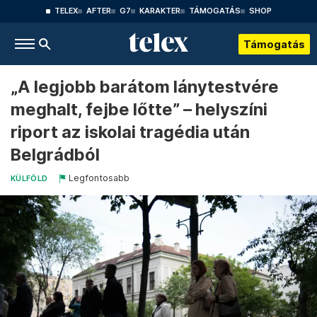
TELEX
AFTER
G7
KARAKTER
TÁMOGATÁS
SHOP
Támogatás
„A legjobb barátom lánytestvére
meghalt, fejbe lőtte” – helyszíni
riport az iskolai tragédia után
Belgrádból
Legfontosabb
KÜLFÖLD