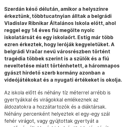
Szerdán késő délután, amikor a helyszínre
érkeztünk, többtucatnyian álltak a belgrádi
Vladislav Ribnikar Általános Iskola előtt, ahol
reggel egy 14 éves fiú megölte nyolc
iskolatársát és egy iskolaőrt. Estig már több
ezren érkeztek, hogy leróják kegyeletüket. A
belgrádi Vračar nevű városrészben történt
tragédia többek szerint is a szülők és a fiú
neveltetése miatt történhetett, a háromnapos
gyászt hirdető szerb kormány azonban a
videójátékokat és a nyugati értékeket is okolja.
Az iskola előtt és néhány tíz méterrel arrébb is
gyertyákkal és virágokkal emlékeznek az
áldozatokra a hozzátartozók és a diáktársak.
Néhány percenként helyeztek el egy-egy szál
fehér virágot, vagy gyújtottak gyertyát a