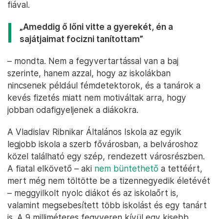
fiával.
„Ameddig ő lőni vitte a gyerekét, én a
sajátjaimat focizni tanítottam”
– mondta. Nem a fegyvertartással van a baj
szerinte, hanem azzal, hogy az iskolákban
nincsenek például fémdetektorok, és a tanárok a
kevés fizetés miatt nem motiváltak arra, hogy
jobban odafigyeljenek a diákokra.
A Vladislav Ribnikar Általános Iskola az egyik
legjobb iskola a szerb fővárosban, a belvároshoz
közel található egy szép, rendezett városrészben.
A fiatal elkövető – aki
nem büntethető
a tettéért,
mert még nem töltötte be a tizennegyedik életévét
– meggyilkolt nyolc diákot és az iskolaőrt is,
valamint megsebesített több iskolást és egy tanárt
is. A 9 milliméteres fegyveren kívül egy kisebb