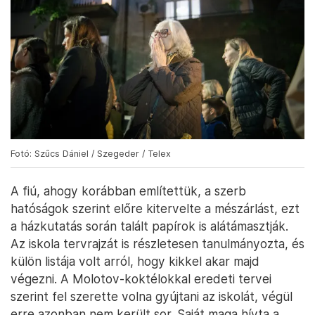
Fotó: Szűcs Dániel / Szegeder / Telex
A fiú, ahogy korábban említettük, a szerb
hatóságok szerint előre kitervelte a mészárlást, ezt
a házkutatás során talált papírok is alátámasztják.
Az iskola tervrajzát is részletesen tanulmányozta, és
külön listája volt arról, hogy kikkel akar majd
végezni. A Molotov-koktélokkal eredeti tervei
szerint fel szerette volna gyújtani az iskolát, végül
erre azonban nem került sor. Saját maga hívta a