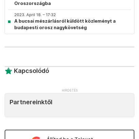
Oroszországba
2023. April 18. – 17:32
A bucsai mészárlásról küldött közleményt a
budapesti orosz nagykövetség
Kapcsolódó
Partnereinktől