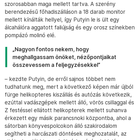
szorosabban maga mellett tartva. A szerény
berendezésű főhadiszálláson a 18 darab monitor
mellett kínálták hellyel, így Putyin le is ült egy
álcahálóra aggatott faliújság és egy orosz színekben
pompázó molinó elé.
„Nagyon fontos nekem, hogy
meghallgassam önöket, nézőpontjaikat
összevessem a feljegyzésekkel”
– kezdte Putyin, de erről sajnos többet nem
tudhatunk meg, mert a következő képen már újból
fürge helikopteres kiszállás és autózás következik,
ezúttal vadászgépek mellett álló, vörös csillaggal és
Z festéssel ellátott helikopterek mellett suhanva
érkezett egy másik parancsnoki központba, ahol a
sátorban könyvespolcokon álló szakirodalom
segítheti a harcászati döntések meghozatalát, az