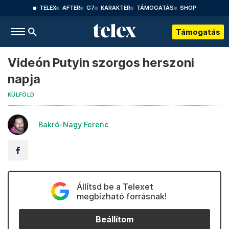
TELEX
AFTER
G7
KARAKTER
TÁMOGATÁS
SHOP
Támogatás
Videón Putyin szorgos herszoni
napja
KÜLFÖLD
Bakró-Nagy Ferenc
Állítsd be a Telexet
megbízható forrásnak!
Beállítom