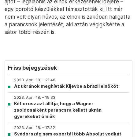
ajtót – legalábbis az elnök érkezésének idejére –
egy poroltó készülékkel támasztották ki. Itt már
nem volt olyan hűvös, az elnök is zakóban hallgatta
a parancsnok jelentését, aki aztán végigkísérte a
sátor többi részén is.
Friss bejegyzések
2023. April 18. – 21:46
Az ukránok meghívták Kijevbe a brazil elnököt
2023. April 18. – 19:33
Két orosz azt állítja, hogy a Wagner
zsoldosaiként parancsra kellett ukrán
gyerekeket ölniük
2023. April 18. – 17:32
Svédország nem exportál több Absolut vodkát