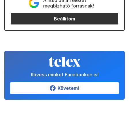
Állítsd be a Telexet
megbízható forrásnak!
Beállítom
Kövess minket Facebookon is!
Követem!