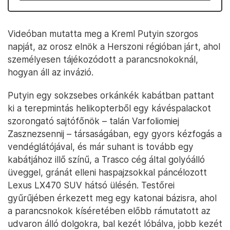
Videóban mutatta meg a Kreml Putyin szorgos
napját, az orosz elnök a Herszoni régióban járt, ahol
személyesen tájékozódott a parancsnokoknál,
hogyan áll az invázió.
Putyin egy sokzsebes orkánkék kabátban pattant
ki a terepmintás helikopterből egy kávéspalackot
szorongató sajtófőnök – talán Varfoliomiej
Zasznezsennij – társaságában, egy gyors kézfogás a
vendéglátójával, és már suhant is tovább egy
kabátjához illő színű, a Trasco cég által golyóálló
üveggel, gránát elleni haspajzsokkal páncélozott
Lexus LX470 SUV hátsó ülésén. Testőrei
gyűrűjében érkezett meg egy katonai bázisra, ahol
a parancsnokok kíséretében előbb rámutatott az
udvaron álló dolgokra, bal kezét lóbálva, jobb kezét