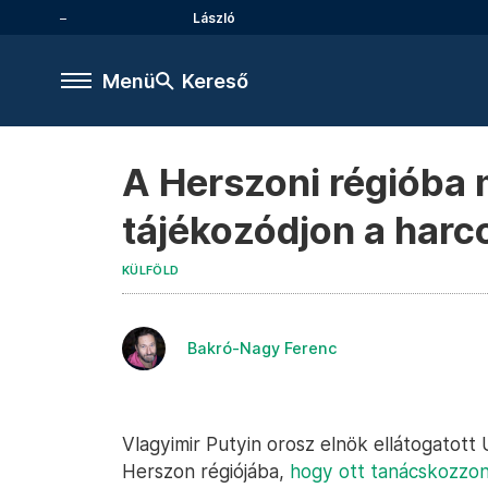
László
Menü
Kereső
A Herszoni régióba 
tájékozódjon a harco
KÜLFÖLD
Bakró-Nagy Ferenc
Vlagyimir Putyin orosz elnök ellátogatott
Herszon régiójába,
hogy ott tanácskozzon