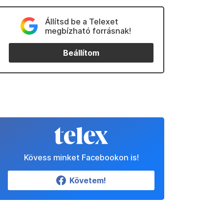
Állítsd be a Telexet
megbízható forrásnak!
Beállítom
Kövess minket Facebookon is!
Követem!