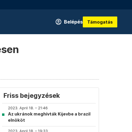
Belépés
Támogatás
esen
Friss bejegyzések
2023. April 18. – 21:46
Az ukránok meghívták Kijevbe a brazil
elnököt
2023. April 18. – 19:33