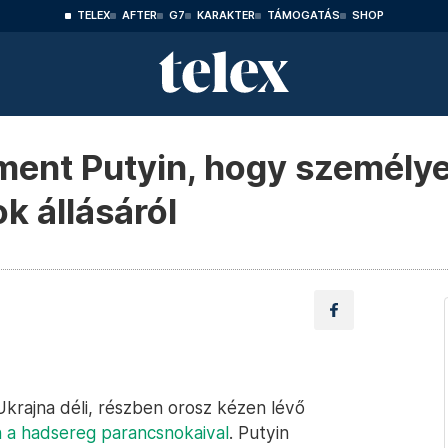
TELEX
AFTER
G7
KARAKTER
TÁMOGATÁS
SHOP
ment Putyin, hogy személy
k állásáról
 Ukrajna déli, részben orosz kézen lévő
 a hadsereg parancsnokaival
. Putyin