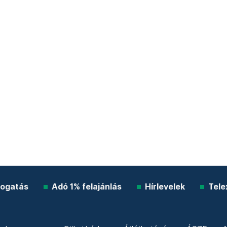
ogatás
Adó 1% felajánlás
Hírlevelek
Tele