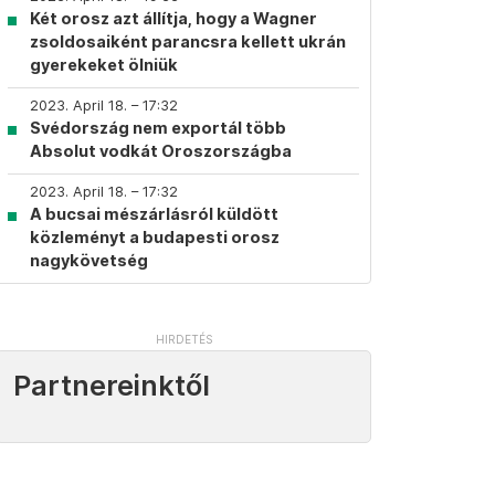
Két orosz azt állítja, hogy a Wagner
zsoldosaiként parancsra kellett ukrán
gyerekeket ölniük
2023. April 18. – 17:32
Svédország nem exportál több
Absolut vodkát Oroszországba
2023. April 18. – 17:32
A bucsai mészárlásról küldött
közleményt a budapesti orosz
nagykövetség
Partnereinktől