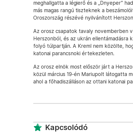
meghallgatta a légierő és a „Dnyeper” ha
más magas rangú tiszteknek a beszámolóit
Oroszország részévé nyilvánított Herszoni
Az orosz csapatok tavaly novemberben von
Herszonból, és az ukrán ellentámadásra k
folyó túlpartján. A Kreml nem közölte, ho
katonai parancsnoki értekezleten.
Az orosz elnök most először járt a Herszon
közül március 19-én Mariupolt látogatta m
ahol a főhadiszálláson az ottani katonai p
Kapcsolódó