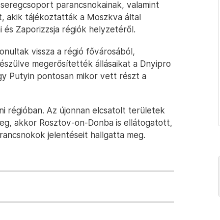
dseregcsoport parancsnokainak, valamint
, akik tájékoztatták a Moszkva által
 és Zaporizzsja régiók helyzetéről.
ultak vissza a régió fővárosából,
észülve megerősítették állásaikat a Dnyipro
gy Putyin pontosan mikor vett részt a
i régióban. Az újonnan elcsatolt területek
eg, akkor Rosztov-on-Donba is ellátogatott,
arancsnokok jelentéseit hallgatta meg.