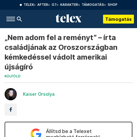
TELEX
AFTER
G7
KARAKTER
TÁMOGATÁS
SHOP
Támogatás
„Nem adom fel a reményt” – írta
családjának az Oroszországban
kémkedéssel vádolt amerikai
újságíró
KÜLFÖLD
Kaiser Orsolya
Állítsd be a Telexet