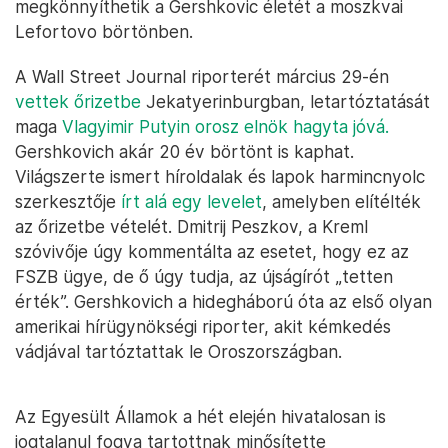
megkönnyíthetik a Gershkovic életét a moszkvai
Lefortovo börtönben.
A Wall Street Journal riporterét március 29-én
vettek őrizetbe
Jekatyerinburgban, letartóztatását
maga
Vlagyimir Putyin orosz elnök hagyta jóvá.
Gershkovich akár 20 év börtönt is kaphat.
Világszerte ismert híroldalak és lapok harmincnyolc
szerkesztője
írt alá egy levelet
, amelyben elítélték
az őrizetbe vételét. Dmitrij Peszkov, a Kreml
szóvivője úgy kommentálta az esetet, hogy ez az
FSZB ügye, de ő úgy tudja, az újságírót „tetten
érték”. Gershkovich a hidegháború óta az első olyan
amerikai hírügynökségi riporter, akit kémkedés
vádjával tartóztattak le Oroszországban.
Az Egyesült Államok a hét elején hivatalosan is
jogtalanul fogva tartottnak minősítette