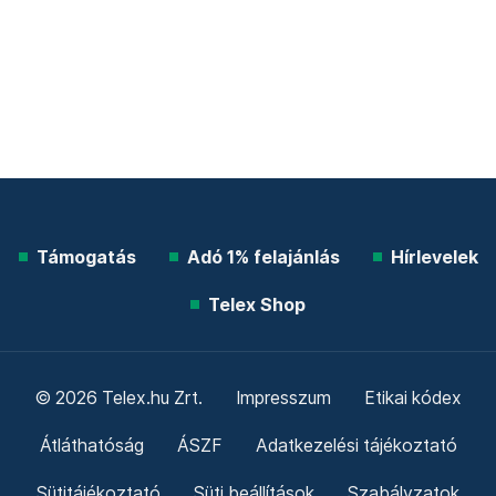
Támogatás
Adó 1% felajánlás
Hírlevelek
Telex Shop
© 2026 Telex.hu Zrt.
Impresszum
Etikai kódex
Átláthatóság
ÁSZF
Adatkezelési tájékoztató
Sütitájékoztató
Süti beállítások
Szabályzatok