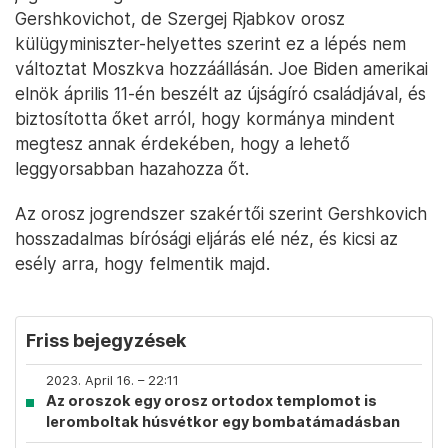
Gershkovichot, de Szergej Rjabkov orosz
külügyminiszter-helyettes szerint ez a lépés nem
változtat Moszkva hozzáállásán. Joe Biden amerikai
elnök április 11-én beszélt az újságíró családjával, és
biztosította őket arról, hogy kormánya mindent
megtesz annak érdekében, hogy a lehető
leggyorsabban hazahozza őt.
Az orosz jogrendszer szakértői szerint Gershkovich
hosszadalmas bírósági eljárás elé néz, és kicsi az
esély arra, hogy felmentik majd.
Friss bejegyzések
2023. April 16. – 22:11
Az oroszok egy orosz ortodox templomot is
leromboltak húsvétkor egy bombatámadásban