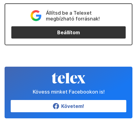
Állítsd be a Telexet
megbízható forrásnak!
Beállítom
Kövess minket Facebookon is!
Követem!