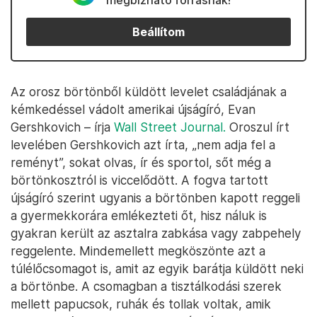
megbízható forrásnak!
Beállítom
Az orosz börtönből küldött levelet családjának a
kémkedéssel vádolt amerikai újságíró, Evan
Gershkovich – írja
Wall Street Journal.
Oroszul írt
levelében Gershkovich azt írta, „nem adja fel a
reményt”, sokat olvas, ír és sportol, sőt még a
börtönkosztról is viccelődött. A fogva tartott
újságíró szerint ugyanis a börtönben kapott reggeli
a gyermekkorára emlékezteti őt, hisz náluk is
gyakran került az asztalra zabkása vagy zabpehely
reggelente. Mindemellett megköszönte azt a
túlélőcsomagot is, amit az egyik barátja küldött neki
a börtönbe. A csomagban a tisztálkodási szerek
mellett papucsok, ruhák és tollak voltak, amik