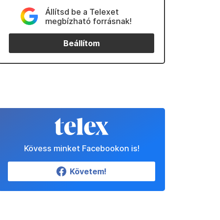
Állítsd be a Telexet
megbízható forrásnak!
Beállítom
Kövess minket Facebookon is!
Követem!