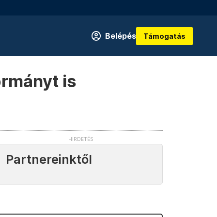
Belépés
Támogatás
rmányt is
Partnereinktől