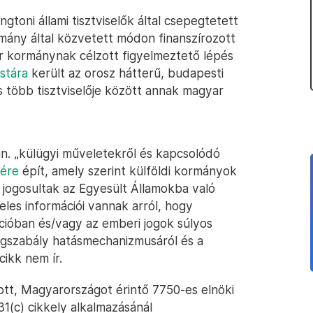
gtoni állami tisztviselők által csepegtetett
rmány által közvetett módon finanszírozott
ar kormánynak célzott figyelmeztető lépés
istára
került az orosz hátterű, budapesti
 több tisztviselője között annak magyar
ún. „külügyi műveletekről és kapcsolódó
yére
épít, amely szerint külföldi kormányok
m jogosultak az Egyesült Államokba való
eles információi vannak arról, hogy
cióban és/vagy az emberi jogok súlyos
ogszabály hatásmechanizmusáról és a
cikk nem ír.
zott, Magyarországot érintő 7750-es elnöki
1(c) cikkely alkalmazásánál