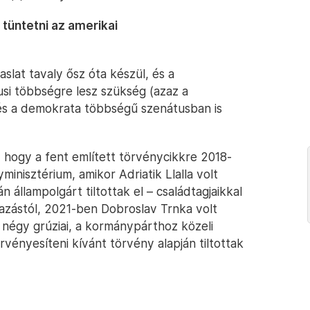
l tüntetni az amerikai
slat tavaly ősz óta készül, és a
si többségre lesz szükség (azaz a
és a demokrata többségű szenátusban is
, hogy a fent említett törvénycikkre 2018-
minisztérium, amikor Adriatik Llalla volt
 állampolgárt tiltottak el – családtagjaikkal
azástól, 2021-ben Dobroslav Trnka volt
n négy grúziai, a kormánypárthoz közeli
vényesíteni kívánt törvény alapján tiltottak