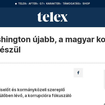
TELEX
AFTER
G7
KARAKTER
TÁMOGATÁS
SHOP
hington újabb, a magyar ko
készül
iselőt és kormányközeli szereplő
zülőben lévő, a korrupcióra fókuszáló