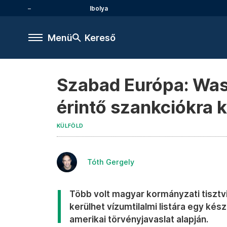
Ibolya
Menü
Kereső
Szabad Európa: Was
érintő szankciókra 
KÜLFÖLD
Tóth Gergely
Több volt magyar kormányzati tisztv
kerülhet vízumtilalmi listára egy kés
amerikai törvényjavaslat alapján.