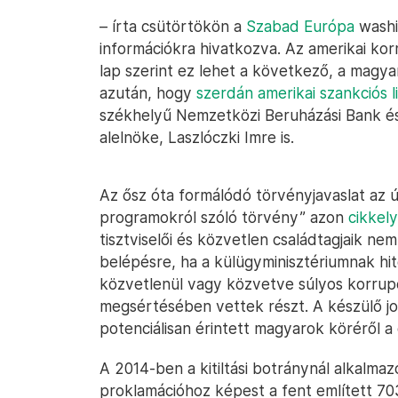
– írta csütörtökön a
Szabad Európa
washin
információkra hivatkozva. Az amerikai ko
lap szerint ez lehet a következő, a magy
azután, hogy
szerdán amerikai szankciós l
székhelyű Nemzetközi Beruházási Bank és
alelnöke, Laszlóczki Imre is.
Az ősz óta formálódó törvényjavaslat az 
programokról szóló törvény” azon
cikkel
tisztviselői és közvetlen családtagjaik ne
belépésre, ha a külügyminisztériumnak hit
közvetlenül vagy közvetve súlyos korrup
megsértésében vettek részt. A készülő j
potenciálisan érintett magyarok köréről a 
A 2014-ben a kitiltási botránynál alkalma
proklamációhoz képest a fent említett 703