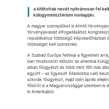
a kitiltottak nevét nyilvánosan fel kel
külügyminisztérium honlapján.
A magyar szereplőket is érintő törvényjava
törvényjavaslat elfogadásához kongresszu
republikánus többségű képviselőházban 
többséget kell szereznie).
A Szabad Európa felhívja a figyelmet arra
ban hivatkozott először az amerikai külügy
albán főügyészt és több mint 160 más albán
együtt – az Egyesült Államokba való beut
szlovák főügyészt, majd idén április elejé
főbírót is a Magyarországgal szemben is ér
ki Amerikából.