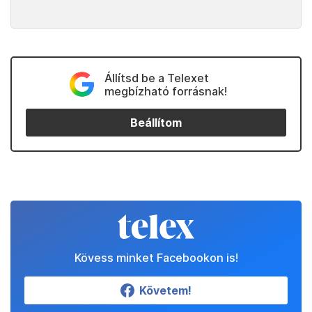
Állítsd be a Telexet
megbízható forrásnak!
Beállítom
Kövess minket Facebookon is!
Követem!