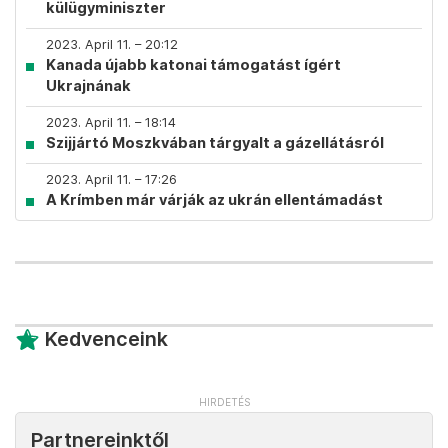
külügyminiszter
2023. April 11. – 20:12
Kanada újabb katonai támogatást ígért
Ukrajnának
2023. April 11. – 18:14
Szijjártó Moszkvában tárgyalt a gázellátásról
2023. April 11. – 17:26
A Krímben már várják az ukrán ellentámadást
Kedvenceink
Partnereinktől