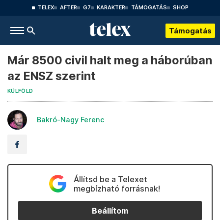
TELEX
AFTER
G7
KARAKTER
TÁMOGATÁS
SHOP
Támogatás
Már 8500 civil halt meg a háborúban
az ENSZ szerint
KÜLFÖLD
Bakró-Nagy Ferenc
Állítsd be a Telexet
megbízható forrásnak!
Beállítom