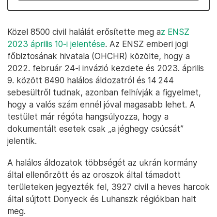
Közel 8500 civil halálát erősítette meg a
z ENSZ
2023 április 10-i jelentése
. Az ENSZ emberi jogi
főbiztosának hivatala (OHCHR) közölte, hogy a
2022. február 24-i invázió kezdete és 2023. április
9. között 8490 halálos áldozatról és 14 244
sebesültről tudnak, azonban felhívják a figyelmet,
hogy a valós szám ennél jóval magasabb lehet. A
testület már régóta hangsúlyozza, hogy a
dokumentált esetek csak „a jéghegy csúcsát”
jelentik.
A halálos áldozatok többségét az ukrán kormány
által ellenőrzött és az oroszok által támadott
területeken jegyezték fel, 3927 civil a heves harcok
által sújtott Donyeck és Luhanszk régiókban halt
meg.