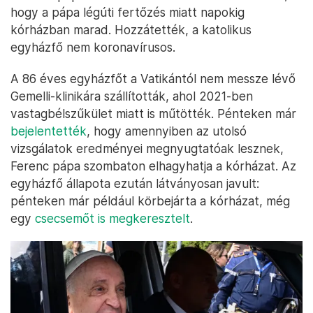
hogy a pápa légúti fertőzés miatt napokig
kórházban marad. Hozzátették, a katolikus
egyházfő nem koronavírusos.
A 86 éves egyházfőt a Vatikántól nem messze lévő
Gemelli-klinikára szállították, ahol 2021-ben
vastagbélszűkület miatt is műtötték. Pénteken már
bejelentették
, hogy amennyiben az utolsó
vizsgálatok eredményei megnyugtatóak lesznek,
Ferenc pápa szombaton elhagyhatja a kórházat. Az
egyházfő állapota ezután látványosan javult:
pénteken már például körbejárta a kórházat, még
egy
csecsemőt is megkeresztelt
.