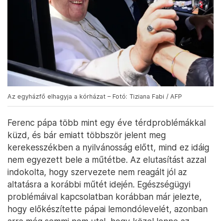
Az egyházfő elhagyja a kórházat – Fotó: Tiziana Fabi / AFP
Ferenc pápa több mint egy éve térdproblémákkal
küzd, és bár emiatt többször jelent meg
kerekesszékben a nyilvánosság előtt, mind ez idáig
nem egyezett bele a műtétbe. Az elutasítást azzal
indokolta, hogy szervezete nem reagált jól az
altatásra a korábbi műtét idején. Egészségügyi
problémáival kapcsolatban korábban már jelezte,
hogy előkészítette pápai lemondólevelét, azonban