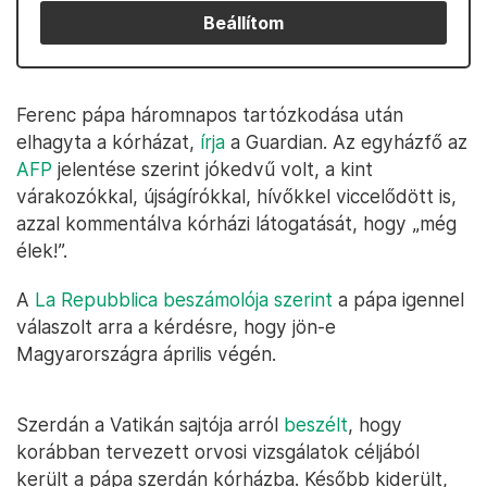
Beállítom
Ferenc pápa háromnapos tartózkodása után
elhagyta a kórházat,
írja
a Guardian. Az egyházfő az
AFP
jelentése szerint jókedvű volt, a kint
várakozókkal, újságírókkal, hívőkkel viccelődött is,
azzal kommentálva kórházi látogatását, hogy „még
élek!”.
A
La Repubblica beszámolója szerint
a pápa igennel
válaszolt arra a kérdésre, hogy jön-e
Magyarországra április végén.
Szerdán a Vatikán sajtója arról
beszélt
, hogy
korábban tervezett orvosi vizsgálatok céljából
került a pápa szerdán kórházba. Később kiderült,