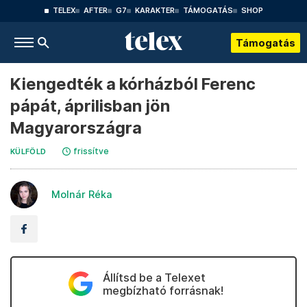
TELEX
AFTER
G7
KARAKTER
TÁMOGATÁS
SHOP
Támogatás
Kiengedték a kórházból Ferenc
pápát, áprilisban jön
Magyarországra
frissítve
KÜLFÖLD
Molnár Réka
Állítsd be a Telexet
megbízható forrásnak!