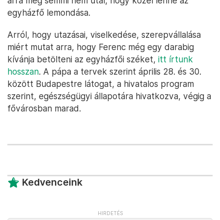
arra még semmi nem utal, hogy közel lenne az
egyházfő lemondása.
Arról, hogy utazásai, viselkedése, szerepvállalása
miért mutat arra, hogy Ferenc még egy darabig
kívánja betölteni az egyházfői széket,
itt írtunk
hosszan
. A pápa a tervek szerint április 28. és 30.
között Budapestre látogat, a hivatalos program
szerint, egészségügyi állapotára hivatkozva, végig a
fővárosban marad.
Kedvenceink