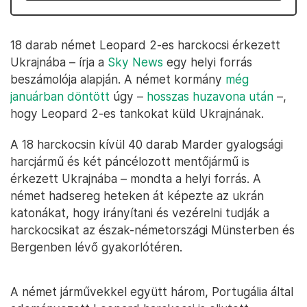
18 darab német Leopard 2-es harckocsi érkezett
Ukrajnába – írja a
Sky News
egy helyi forrás
beszámolója alapján. A német kormány
még
januárban döntött
úgy –
hosszas huzavona után
–,
hogy Leopard 2-es tankokat küld Ukrajnának.
A 18 harckocsin kívül 40 darab Marder gyalogsági
harcjármű és két páncélozott mentőjármű is
érkezett Ukrajnába – mondta a helyi forrás. A
német hadsereg heteken át képezte az ukrán
katonákat, hogy irányítani és vezérelni tudják a
harckocsikat az észak-németországi Münsterben és
Bergenben lévő gyakorlótéren.
A német járművekkel együtt három, Portugália által