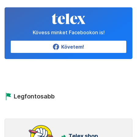
Kövess minket Facebookon is!
Követem!
Legfontosabb
Telex shop