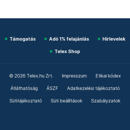
Támogatás
Adó 1% felajánlás
Hírlevelek
Telex Shop
© 2026 Telex.hu Zrt.
Impresszum
Etikai kódex
Átláthatóság
ÁSZF
Adatkezelési tájékoztató
Sütitájékoztató
Süti beállítások
Szabályzatok
Kommentelési szabályzat
Telex Sales