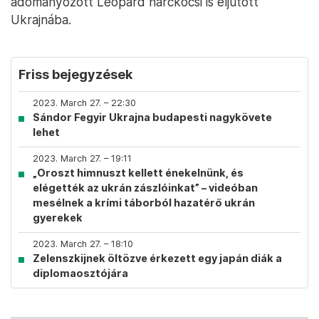
adományozott Leopard harckocsi is eljutott
Ukrajnába.
Friss bejegyzések
2023. March 27. – 22:30
Sándor Fegyir Ukrajna budapesti nagykövete
lehet
2023. March 27. – 19:11
„Oroszt himnuszt kellett énekelnünk, és
elégették az ukrán zászlóinkat” – videóban
mesélnek a krími táborból hazatérő ukrán
gyerekek
2023. March 27. – 18:10
Zelenszkijnek öltözve érkezett egy japán diák a
diplomaosztójára