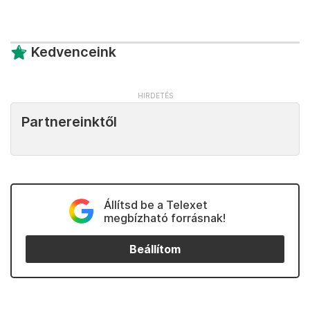
Kedvenceink
Partnereinktől
Állítsd be a Telexet
megbízható forrásnak!
Beállítom