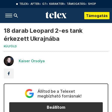
TELEX
AFTER
G7
KARAKTER
TÁMOGATÁS
SHOP
Támogatás
18 darab Leopard 2-es tank
érkezett Ukrajnába
KÜLFÖLD
Kaiser Orsolya
Állítsd be a Telexet
megbízható forrásnak!
Beállítom