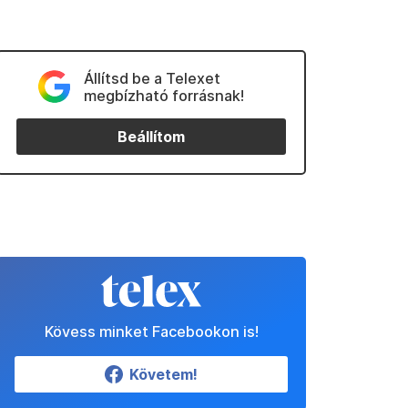
Állítsd be a Telexet
megbízható forrásnak!
Beállítom
Kövess minket Facebookon is!
Követem!