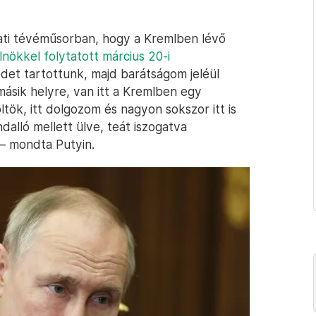
ati tévéműsorban, hogy a Kremlben lévő
elnökkel folytatott március 20-i
et tartottunk, majd barátságom jeléül
ásik helyre, van itt a Kremlben egy
ltök, itt dolgozom és nagyon sokszor itt is
dalló mellett ülve, teát iszogatva
 – mondta Putyin.