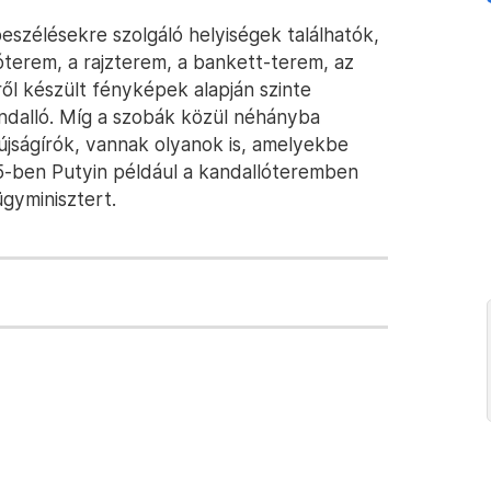
eszélésekre szolgáló helyiségek találhatók,
óterem, a rajzterem, a bankett-terem, az
ől készült fényképek alapján szinte
dalló. Míg a szobák közül néhányba
jságírók, vannak olyanok is, amelyekbe
-ben Putyin például a kandallóteremben
ügyminisztert.