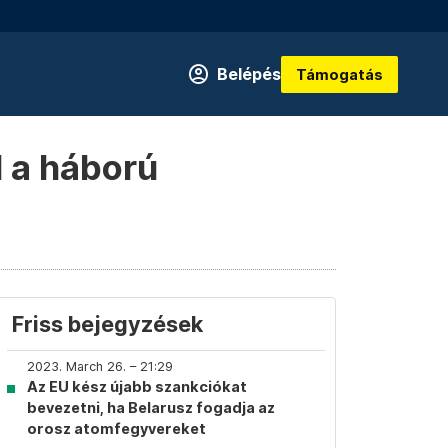
Belépés
Támogatás
l a háború
Friss bejegyzések
2023. March 26. – 21:29
Az EU kész újabb szankciókat
bevezetni, ha Belarusz fogadja az
orosz atomfegyvereket