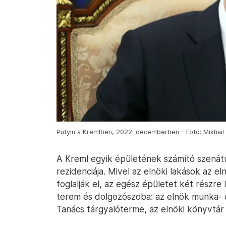
Putyin a Kremlben, 2022. decemberben – Fotó: Mikhail
A Kreml egyik épületének számító szenátus
rezidenciája. Mivel az elnöki lakások az e
foglalják el, az egész épületet két részre
terem és dolgozószoba: az elnök munka- és
Tanács tárgyalóterme, az elnöki könyvtár 