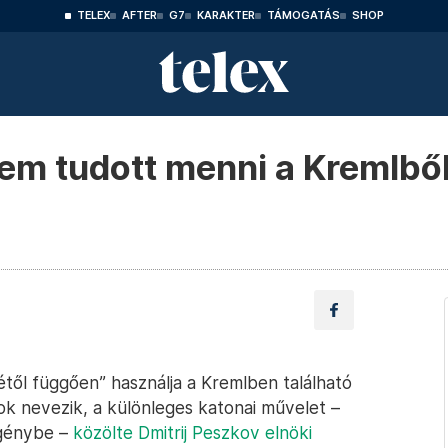
TELEX
AFTER
G7
KARAKTER
TÁMOGATÁS
SHOP
sem tudott menni a Kremlbő
től függően” használja a Kremlben található
ok nevezik, a különleges katonai művelet –
igénybe –
közölte Dmitrij Peszkov elnöki