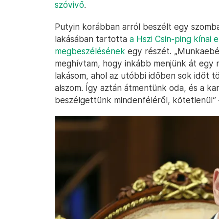
szóvivő
.
Putyin korábban arról beszélt egy szomb
lakásában tartotta
a Hszi Csin-ping kínai 
megbeszélésének
egy részét. „Munkaebéd
meghívtam, hogy inkább menjünk át egy m
lakásom, ahol az utóbbi időben sok időt tö
alszom. Így aztán átmentünk oda, és a kan
beszélgettünk mindenféléről, kötetlenül”