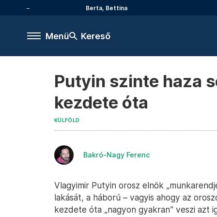
Berta, Bettina
Menü
Kereső
Putyin szinte haza 
kezdete óta
KÜLFÖLD
Bakró-Nagy Ferenc
Vlagyimir Putyin orosz elnök „munkarendjé
lakását, a háború – vagyis ahogy az orosz
kezdete óta „nagyon gyakran” veszi azt 