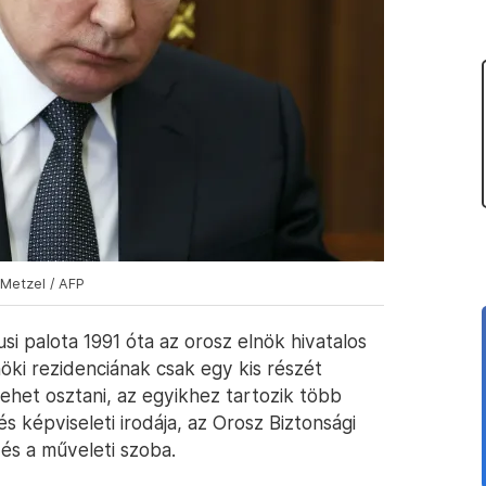
 Metzel / AFP
i palota 1991 óta az orosz elnök hivatalos
lnöki rezidenciának csak egy kis részét
 lehet osztani, az egyikhez tartozik több
 képviseleti irodája, az Orosz Biztonsági
és a műveleti szoba.