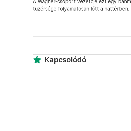
A Wagner-csoport vezetője ezt egy bahmut
tüzérsége folyamatosan lőtt a háttérben.
Kapcsolódó