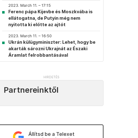
2023. March 11. – 17:15
Ferenc pápa Kijevbe és Moszkvába is
ellátogatna, de Putyin még nem
nyitotta ki előtte az ajtót
2023. March 11. – 16:50
Ukrán külügyminiszter: Lehet, hogy be
akarták sározni Ukrajnát az Északi
Áramlat felrobbantásával
Partnereinktől
Állítsd be a Telexet