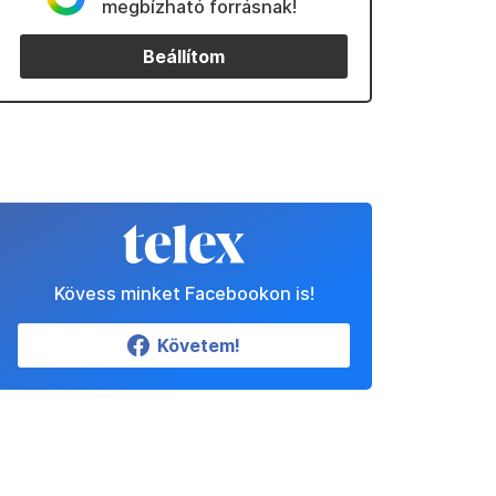
megbízható forrásnak!
Beállítom
Kövess minket Facebookon is!
Követem!