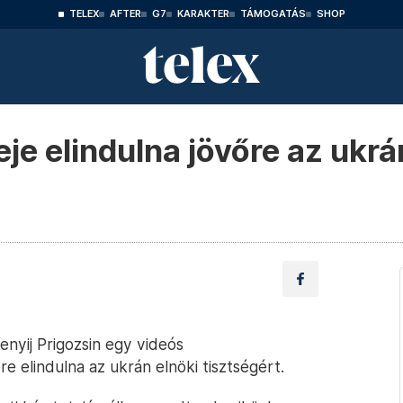
TELEX
AFTER
G7
KARAKTER
TÁMOGATÁS
SHOP
e elindulna jövőre az ukrá
nyij Prigozsin egy videós
 elindulna az ukrán elnöki tisztségért.