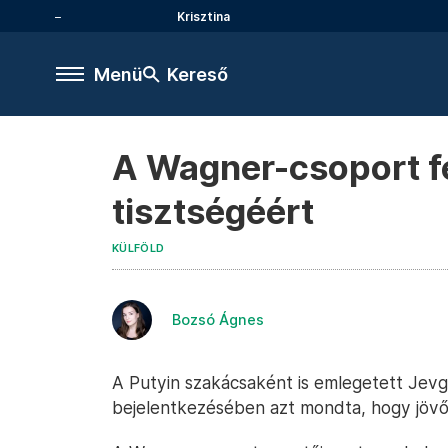
Krisztina
Menü
Kereső
A Wagner-csoport fej
tisztségéért
KÜLFÖLD
Bozsó Ágnes
A Putyin szakácsaként is emlegetett Jevge
bejelentkezésében azt mondta, hogy jövőre