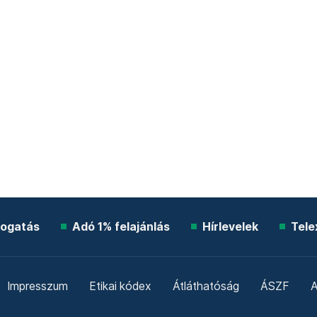
ogatás
Adó 1% felajánlás
Hírlevelek
Tele
Impresszum
Etikai kódex
Átláthatóság
ÁSZF
A
Süti beállítások
Szabályzatok
Kommentelési szabály