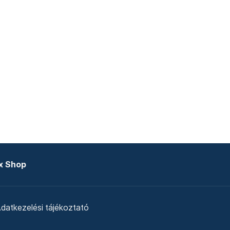
x Shop
datkezelési tájékoztató
zat
Telex Sales