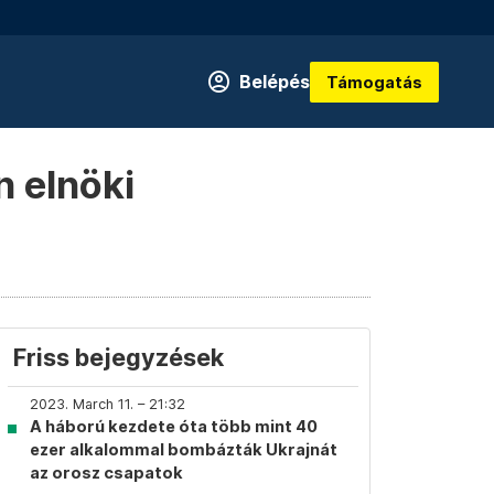
Belépés
Támogatás
n elnöki
Friss bejegyzések
2023. March 11. – 21:32
A háború kezdete óta több mint 40
ezer alkalommal bombázták Ukrajnát
az orosz csapatok