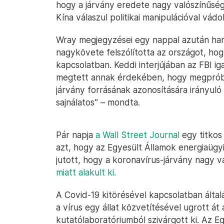
hogy a járvány eredete nagy valószínűségg
Kína válaszul politikai manipulációval vád
Wray megjegyzései egy nappal azután hang
nagykövete felszólította az országot, ho
kapcsolatban. Keddi interjújában az FBI i
megtett annak érdekében, hogy megpróbálj
járvány forrásának azonosítására irányuló
sajnálatos” – mondta.
Pár napja
a Wall Street Journal
egy titkos 
azt, hogy az Egyesült Államok energiaügy
jutott, hogy a koronavírus-járvány nagy 
miatt alakult ki.
A Covid-19 kitörésével kapcsolatban által
a vírus egy állat közvetítésével ugrott át
kutatólaboratóriumból szivárgott ki. Az 