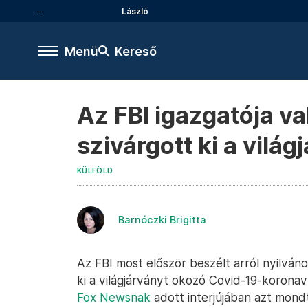
László
Menü
Kereső
Az FBI igazgatója va
szivárgott ki a vilá
KÜLFÖLD
Barnóczki Brigitta
Az FBI most először beszélt arról nyilván
ki a világjárványt okozó Covid-19-koronaví
Fox Newsnak
adott interjújában azt mondt