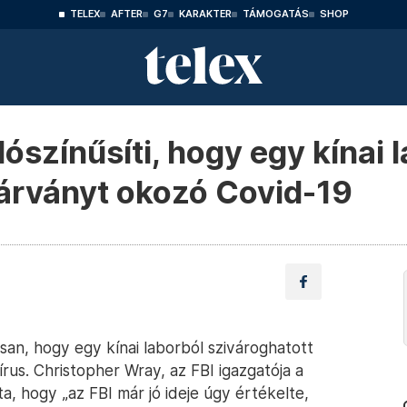
TELEX
AFTER
G7
KARAKTER
TÁMOGATÁS
SHOP
lószínűsíti, hogy egy kínai 
gjárványt okozó Covid-19
osan, hogy egy kínai laborból szivároghatott
rus. Christopher Wray, az FBI igazgatója a
a, hogy „az FBI már jó ideje úgy értékelte,