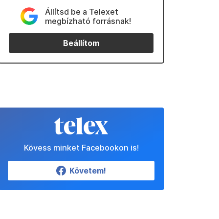
Állítsd be a Telexet
megbízható forrásnak!
Beállítom
Kövess minket Facebookon is!
Követem!