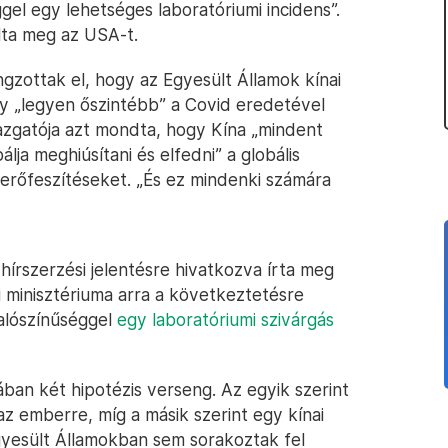
el egy lehetséges laboratóriumi incidens”.
olta meg az USA-t.
zottak el, hogy az Egyesült Államok kínai
gy „legyen őszintébb” a Covid eredetével
gazgatója azt mondta, hogy Kína „mindent
a meghiúsítani és elfedni” a globális
 erőfeszítéseket. „És ez mindenki számára
hírszerzési jelentésre hivatkozva írta meg
i minisztériuma arra a következtetésre
valószínűséggel
egy laboratóriumi szivárgás
ában két hipotézis verseng. Az egyik szerint
 az emberre, míg a másik szerint egy kínai
Egyesült Államokban sem sorakoztak fel