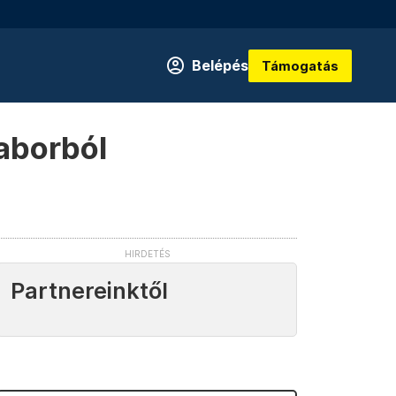
Belépés
Támogatás
laborból
Partnereinktől