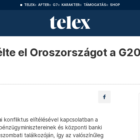
TELEX
AFTER
G7
KARAKTER
TÁMOGATÁS
SHOP
lte el Oroszországot a G2
i konfliktus elítélésével kapcsolatban a
 pénzügyminisztereinek és központi banki
szombati találkozóján, így az valószínűleg