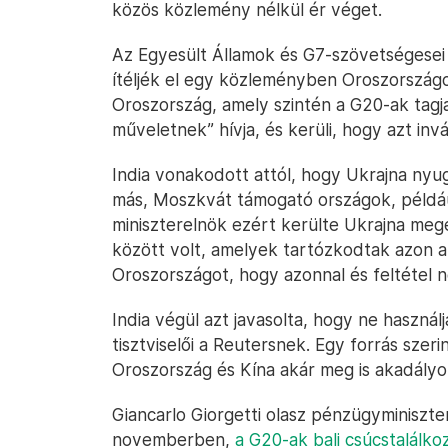
közös közlemény nélkül ér véget.
Az Egyesült Államok és G7-szövetségesei
ítéljék el egy közleményben Oroszországot a
Oroszország, amely szintén a G20-ak tagja
műveletnek” hívja, és kerüli, hogy azt i
India vonakodott attól, hogy Ukrajna nyu
más, Moszkvát támogató országok, például
miniszterelnök ezért kerülte Ukrajna mege
között volt, amelyek tartózkodtak azon a
Oroszországot, hogy azonnal és feltétel né
India végül azt javasolta, hogy ne haszná
tisztviselői a Reutersnek. Egy forrás szeri
Oroszország és Kína akár meg is akadályoz
Giancarlo Giorgetti olasz pénzügyminiszte
novemberben,
a G20-ak bali csúcstalálk