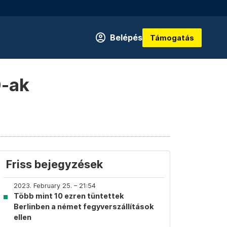
Belépés
Támogatás
0-ak
Friss bejegyzések
2023. February 25. – 21:54
Több mint 10 ezren tüntettek
Berlinben a német fegyverszállítások
ellen