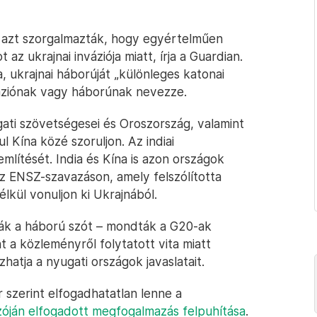
 azt szorgalmazták, hogy egyértelműen
z ukrajnai inváziója miatt, írja a Guardian.
, ukrajnai háborúját „különleges katonai
nváziónak vagy háborúnak nevezze.
gati szövetségesei és Oroszország, valamint
 Kína közé szoruljon. Az indiai
mlítését. India és Kína is azon országok
z ENSZ-szavazáson, amely felszólította
lkül vonuljon ki Ukrajnából.
lják a háború szót – mondták a G20-ak
nt a közleményről folytatott vita miatt
hatja a nyugati országok javaslatait.
r szerint elfogadhatatlan lenne a
ozóján elfogadott megfogalmazás felpuhítása
.