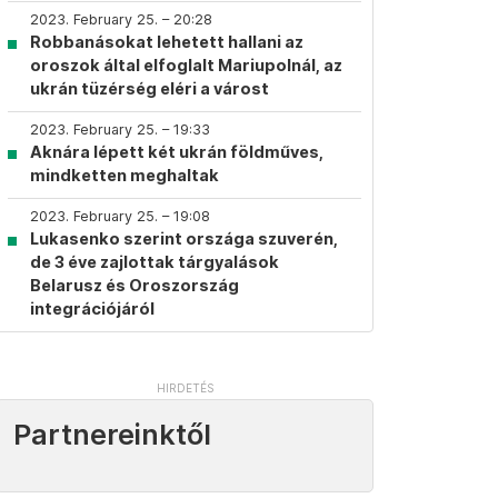
2023. February 25. – 20:28
Robbanásokat lehetett hallani az
oroszok által elfoglalt Mariupolnál, az
ukrán tüzérség eléri a várost
2023. February 25. – 19:33
Aknára lépett két ukrán földműves,
mindketten meghaltak
2023. February 25. – 19:08
Lukasenko szerint országa szuverén,
de 3 éve zajlottak tárgyalások
Belarusz és Oroszország
integrációjáról
Partnereinktől