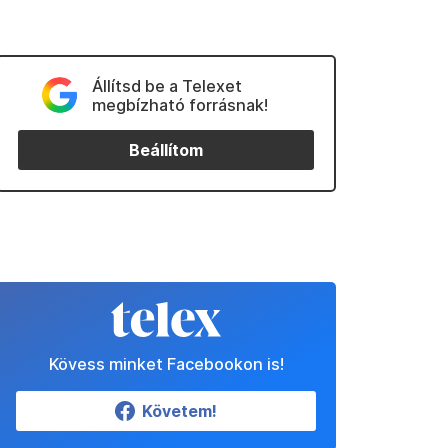
Állítsd be a Telexet
megbízható forrásnak!
Beállítom
Kövess minket Facebookon is!
Követem!