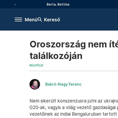
Berta, Bettina
Menü
Kereső
Oroszország nem íté
találkozóján
KÜLFÖLD
Bakró-Nagy Ferenc
Nem sikerült konszenzusra jutni az ukrajna
G20-ak, vagyis a világ vezető gazdaságai
vezetőinek az indiai Bengaluruban tartott 