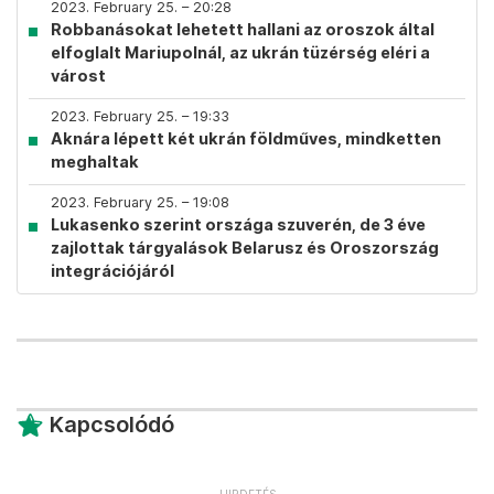
2023. February 25. – 20:28
Robbanásokat lehetett hallani az oroszok által
elfoglalt Mariupolnál, az ukrán tüzérség eléri a
várost
2023. February 25. – 19:33
Aknára lépett két ukrán földműves, mindketten
meghaltak
2023. February 25. – 19:08
Lukasenko szerint országa szuverén, de 3 éve
zajlottak tárgyalások Belarusz és Oroszország
integrációjáról
Kapcsolódó