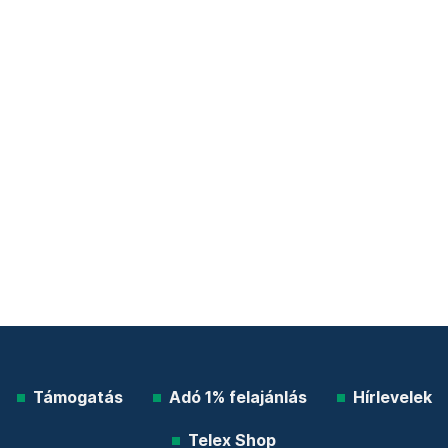
Támogatás
Adó 1% felajánlás
Hírlevelek
Telex Shop