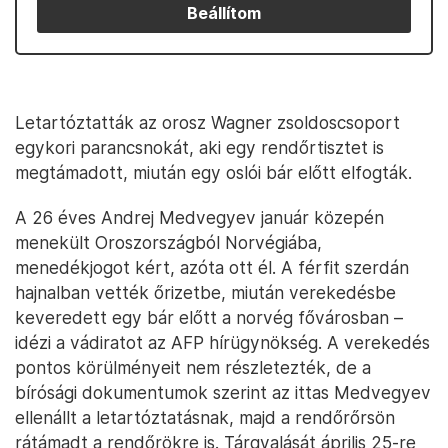
Beállítom
Letartóztatták az orosz Wagner zsoldoscsoport
egykori parancsnokát, aki egy rendőrtisztet is
megtámadott, miután egy oslói bár előtt elfogták.
A 26 éves Andrej Medvegyev január közepén
menekült Oroszországból Norvégiába,
menedékjogot kért, azóta ott él. A férfit szerdán
hajnalban vették őrizetbe, miután verekedésbe
keveredett egy bár előtt a norvég fővárosban –
idézi a vádiratot az AFP hírügynökség. A verekedés
pontos körülményeit nem részletezték, de a
bírósági dokumentumok szerint az ittas Medvegyev
ellenállt a letartóztatásnak, majd a rendőrőrsön
rátámadt a rendőrökre is. Tárgyalását április 25-re