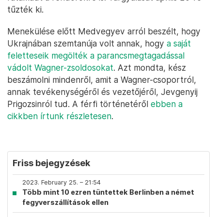
tűzték ki.
Menekülése előtt Medvegyev arról beszélt, hogy
Ukrajnában szemtanúja volt annak, hogy
a saját
feletteseik megölték a parancsmegtagadással
vádolt Wagner-zsoldosokat
. Azt mondta, kész
beszámolni mindenről, amit a Wagner-csoportról,
annak tevékenységéről és vezetőjéről, Jevgenyij
Prigozsinról tud. A férfi történetéről
ebben a
cikkben írtunk részletesen
.
Friss bejegyzések
2023. February 25. – 21:54
Több mint 10 ezren tüntettek Berlinben a német
fegyverszállítások ellen