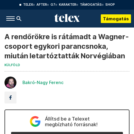
TELEX
AFTER
G7
KARAKTER
TÁMOGATÁS
SHOP
Támogatás
A rendőrökre is rátámadt a Wagner-
csoport egykori parancsnoka,
miután letartóztatták Norvégiában
KÜLFÖLD
Bakró-Nagy Ferenc
Állítsd be a Telexet
megbízható forrásnak!