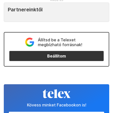
Partnereinktől
Állítsd be a Telexet
megbízható forrásnak!
Beállítom
Kövess minket Facebookon is!