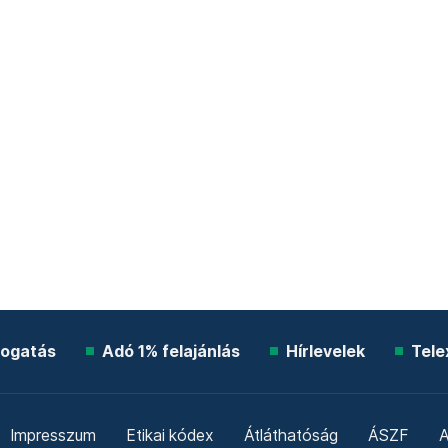
ogatás
Adó 1% felajánlás
Hírlevelek
Tele
Impresszum
Etikai kódex
Átláthatóság
ÁSZF
A