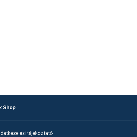
x Shop
datkezelési tájékoztató