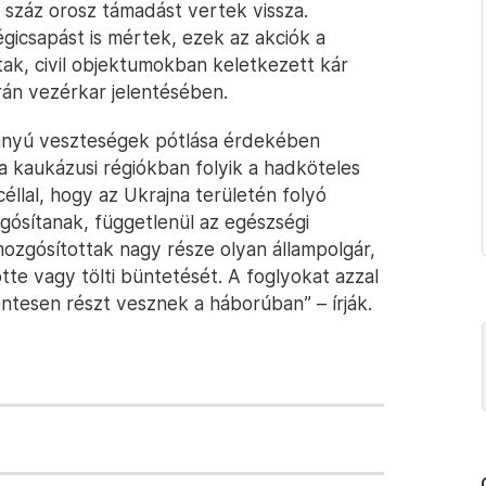
száz orosz támadást vertek vissza.
gicsapást is mértek, ezek az akciók a
tak, civil objektumokban keletkezett kár
án vezérkar jelentésében.
arányú veszteségek pótlása érdekében
 a kaukázusi régiókban folyik a hadköteles
céllal, hogy az Ukrajna területén folyó
gósítanak, függetlenül az egészségi
 mozgósítottak nagy része olyan állampolgár,
tte vagy tölti büntetését. A foglyokat azzal
ntesen részt vesznek a háborúban” – írják.