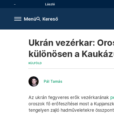
László
Menü
Kereső
Ukrán vezérkar: Oros
különösen a Kauká
KÜLFÖLD
Pál Tamás
Az ukrán fegyveres erők vezérkarának
p
oroszok fő erőfeszítései most a Kupjanszk
tengelyen zajló hadműveletekre összponto