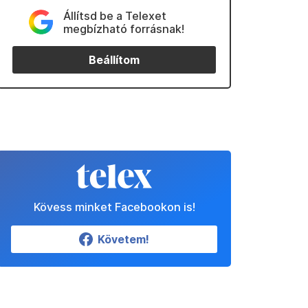
Állítsd be a Telexet
megbízható forrásnak!
Beállítom
Kövess minket Facebookon is!
Követem!