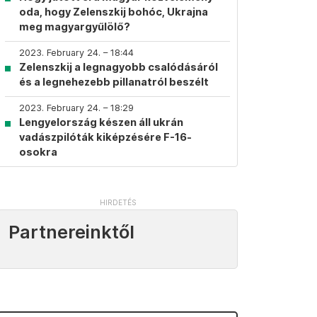
oda, hogy Zelenszkij bohóc, Ukrajna
meg magyargyűlölő?
2023. February 24. – 18:44
Zelenszkij a legnagyobb csalódásáról
és a legnehezebb pillanatról beszélt
2023. February 24. – 18:29
Lengyelország készen áll ukrán
vadászpilóták kiképzésére F-16-
osokra
Partnereinktől