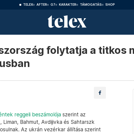
TELEX
AFTER
G7
KARAKTER
TÁMOGATÁS
SHOP
zország folytatja a titkos 
zusban
éntek reggeli beszámolója
szerint az
, Liman, Bahmut, Avdijivka és Sahtarszk
sulnak. Az ukrán vezérkar állítása szerint