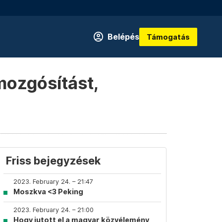
Belépés
Támogatás
mozgósítást,
Friss bejegyzések
2023. February 24. – 21:47
Moszkva <3 Peking
2023. February 24. – 21:00
Hogy jutott el a magyar közvélemény