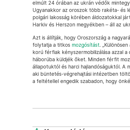
elmúlt 24 órában az ukrán védők mintegy 
Ugyanakkor az oroszok több rakéta- és lé
polgári lakosság körében áldozatokkal jár
Harkiv és Herszon megyékben – áll az ukr
Azt is állítják, hogy Oroszország a nagy
folytatja a titkos
mozgósítást
. „Különösen
korú férfiak kényszermobilizálása azzal a 
háborúba küldjék őket. Minden férfit moz
állapotuktól és harci hajlandóságuktól. A
aki büntetés-végrehajtási intézetben töltö
a feltétellel engedik szabadon, hogy önké