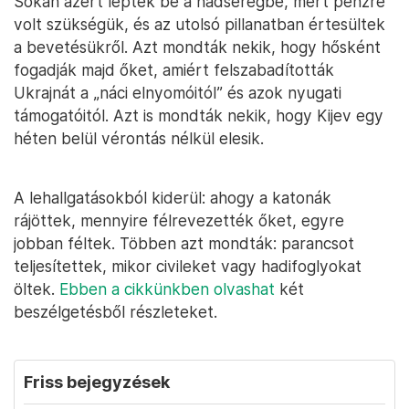
Sokan azért léptek be a hadseregbe, mert pénzre
volt szükségük, és az utolsó pillanatban értesültek
a bevetésükről. Azt mondták nekik, hogy hősként
fogadják majd őket, amiért felszabadították
Ukrajnát a „náci elnyomóitól” és azok nyugati
támogatóitól. Azt is mondták nekik, hogy Kijev egy
héten belül vérontás nélkül elesik.
A lehallgatásokból kiderül: ahogy a katonák
rájöttek, mennyire félrevezették őket, egyre
jobban féltek. Többen azt mondták: parancsot
teljesítettek, mikor civileket vagy hadifoglyokat
öltek.
Ebben a cikkünkben olvashat
két
beszélgetésből részleteket.
Friss bejegyzések