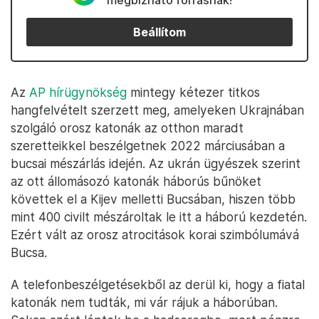
megbízható forrásnak!
Beállítom
Az
AP hírügynökség
mintegy kétezer titkos
hangfelvételt szerzett meg, amelyeken Ukrajnában
szolgáló orosz katonák az otthon maradt
szeretteikkel beszélgetnek 2022 márciusában a
bucsai mészárlás idején. Az ukrán ügyészek szerint
az ott állomásozó katonák háborús bűnöket
követtek el a Kijev melletti Bucsában, hiszen több
mint 400 civilt mészároltak le itt a háború kezdetén.
Ezért vált az orosz atrocitások korai szimbólumává
Bucsa.
A telefonbeszélgetésekből az derül ki, hogy a fiatal
katonák nem tudták, mi vár rájuk a háborúban.