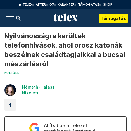
TELEX
AFTER
G7
KARAKTER
TÁMOGATÁS
SHOP
Támogatás
Nyilvánosságra kerültek
telefonhívások, ahol orosz katonák
beszélnek családtagjaikkal a bucsai
mészárlásról
KÜLFÖLD
Németh-Halász
Nikolett
Állítsd be a Telexet