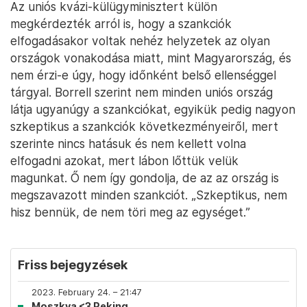
Az uniós kvázi-külügyminisztert külön
megkérdezték arról is, hogy a szankciók
elfogadásakor voltak nehéz helyzetek az olyan
országok vonakodása miatt, mint Magyarország, és
nem érzi-e úgy, hogy időnként belső ellenséggel
tárgyal. Borrell szerint nem minden uniós ország
látja ugyanúgy a szankciókat, egyikük pedig nagyon
szkeptikus a szankciók következményeiről, mert
szerinte nincs hatásuk és nem kellett volna
elfogadni azokat, mert lábon lőttük velük
magunkat. Ő nem így gondolja, de az az ország is
megszavazott minden szankciót. „Szkeptikus, nem
hisz bennük, de nem töri meg az egységet.”
Friss bejegyzések
2023. February 24. – 21:47
Moszkva <3 Peking