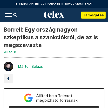
TELEX
AFTER
G7
KARAKTER
TÁMOGATÁS
SHOP
Támogatás
Borrell: Egy ország nagyon
szkeptikus a szankciókról, de az is
megszavazta
KÜLFÖLD
Márton Balázs
Állítsd be a Telexet
megbízható forrásnak!