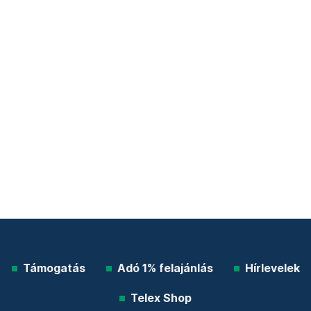
Támogatás
Adó 1% felajánlás
Hírlevelek
Telex Shop