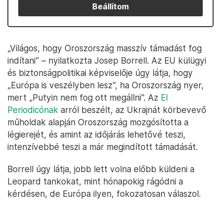
Beállítom
„Világos, hogy Oroszország masszív támadást fog
indítani” – nyilatkozta Josep Borrell. Az EU külügyi
és biztonságpolitikai képviselője úgy látja, hogy
„Európa is veszélyben lesz”, ha Oroszország nyer,
mert „Putyin nem fog ott megállni”. Az
El
Periodicónak
arról beszélt, az Ukrajnát körbevevő
műholdak alapján Oroszország mozgósította a
légierejét, és amint az időjárás lehetővé teszi,
intenzívebbé teszi a már megindított támadását.
Borrell úgy látja, jobb lett volna előbb küldeni a
Leopard tankokat, mint hónapokig rágódni a
kérdésen, de Európa ilyen, fokozatosan válaszol.