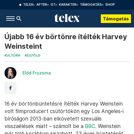
TELEX
AFTER
G7
KARAKTER
TÁMOGATÁS
SHOP
Támogatás
Újabb 16 év börtönre ítélték Harvey
Weinsteint
KULTÚRA
KÜLFÖLD
Előd Fruzsina
16 év börtönbüntetésre ítélték Harvey Weinstein
volt filmproducert csütörtökön egy Los Angeles-i
bíróságon 2013-ban elkövetett szexuális
visszaélések miatt – számolt be a
BBC
. Weinstein
már tölti korábban kiszabott, 23 éves büntetését