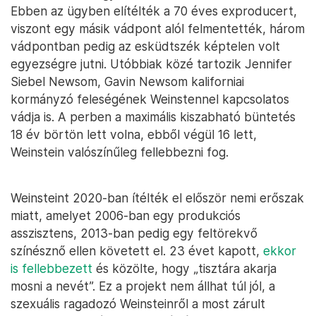
Ebben az ügyben elítélték a 70 éves exproducert,
viszont egy másik vádpont alól felmentették, három
vádpontban pedig az esküdtszék képtelen volt
egyezségre jutni. Utóbbiak közé tartozik Jennifer
Siebel Newsom, Gavin Newsom kaliforniai
kormányzó feleségének Weinstennel kapcsolatos
vádja is. A perben a maximális kiszabható büntetés
18 év börtön lett volna, ebből végül 16 lett,
Weinstein valószínűleg fellebbezni fog.
Weinsteint 2020-ban ítélték el először nemi erőszak
miatt, amelyet 2006-ban egy produkciós
asszisztens, 2013-ban pedig egy feltörekvő
színésznő ellen követett el. 23 évet kapott,
ekkor
is fellebbezett
és közölte, hogy „tisztára akarja
mosni a nevét”. Ez a projekt nem állhat túl jól, a
szexuális ragadozó Weinsteinről a most zárult