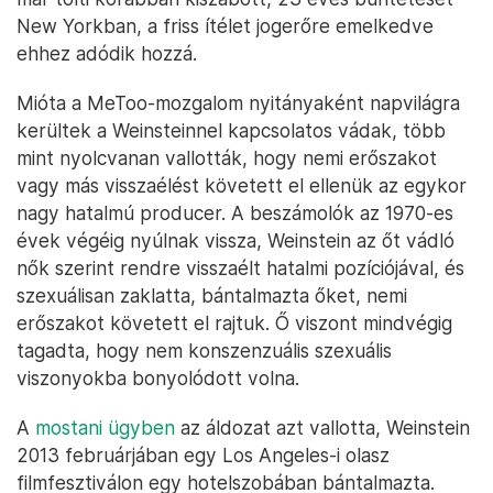
New Yorkban, a friss ítélet jogerőre emelkedve
ehhez adódik hozzá.
Mióta a MeToo-mozgalom nyitányaként napvilágra
kerültek a Weinsteinnel kapcsolatos vádak, több
mint nyolcvanan vallották, hogy nemi erőszakot
vagy más visszaélést követett el ellenük az egykor
nagy hatalmú producer. A beszámolók az 1970-es
évek végéig nyúlnak vissza, Weinstein az őt vádló
nők szerint rendre visszaélt hatalmi pozíciójával, és
szexuálisan zaklatta, bántalmazta őket, nemi
erőszakot követett el rajtuk. Ő viszont mindvégig
tagadta, hogy nem konszenzuális szexuális
viszonyokba bonyolódott volna.
A
mostani ügyben
az áldozat azt vallotta, Weinstein
2013 februárjában egy Los Angeles-i olasz
filmfesztiválon egy hotelszobában bántalmazta.