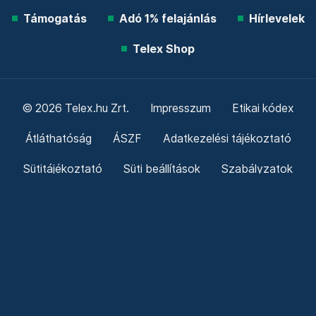
Támogatás
Adó 1% felajánlás
Hírlevelek
Telex Shop
© 2026 Telex.hu Zrt.
Impresszum
Etikai kódex
Átláthatóság
ÁSZF
Adatkezelési tájékoztató
Sütitájékoztató
Süti beállítások
Szabályzatok
Kommentelési szabályzat
Telex Sales