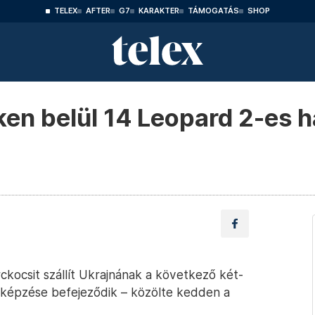
TELEX
AFTER
G7
KARAKTER
TÁMOGATÁS
SHOP
en belül 14 Leopard 2-es h
kocsit szállít Ukrajnának a következő két-
iképzése befejeződik – közölte kedden a