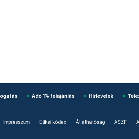
ogatás
Adó 1% felajánlás
Hírlevelek
Tele
Impresszum
Etikai kódex
Átláthatóság
ÁSZF
A
Süti beállítások
Szabályzatok
Kommentelési szabály