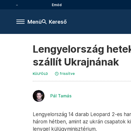
Emőd
Menü
Kereső
Lengyelország hetek
szállít Ukrajnának
frissítve
KÜLFÖLD
Pál Tamás
Lengyelország 14 darab Leopard 2-es harc
három hétben, amint az ukrán csapatok k
lenygel külügyminisztérium.