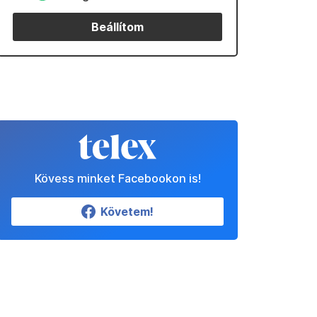
Beállítom
Kövess minket Facebookon is!
Követem!