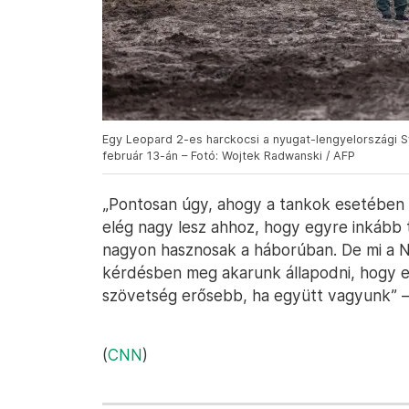
Egy Leopard 2-es harckocsi a nyugat-lengyelországi S
február 13-án – Fotó: Wojtek Radwanski / AFP
„Pontosan úgy, ahogy a tankok esetében is
elég nagy lesz ahhoz, hogy egyre inkább
nagyon hasznosak a háborúban. De mi a N
kérdésben meg akarunk állapodni, hogy 
szövetség erősebb, ha együtt vagyunk” –
(
CNN
)