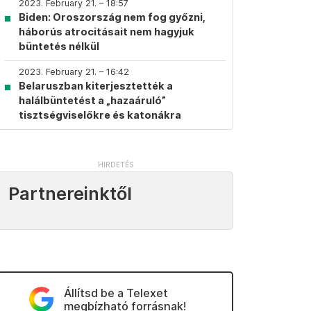
2023. February 21. – 18:57
Biden: Oroszország nem fog győzni,
háborús atrocitásait nem hagyjuk
büntetés nélkül
2023. February 21. – 16:42
Belaruszban kiterjesztették a
halálbüntetést a „hazaáruló”
tisztségviselőkre és katonákra
Partnereinktől
Állítsd be a Telexet
megbízható forrásnak!