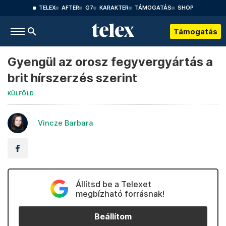
TELEX
AFTER
G7
KARAKTER
TÁMOGATÁS
SHOP
Támogatás
Gyengül az orosz fegyvergyártás a
brit hírszerzés szerint
KÜLFÖLD
Vincze Barbara
Állítsd be a Telexet
megbízható forrásnak!
Beállítom