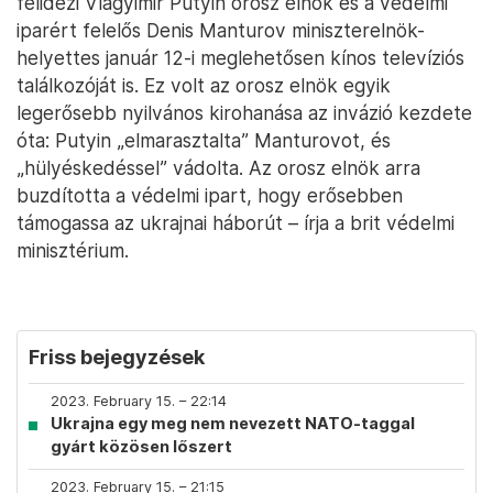
felidézi Vlagyimir Putyin orosz elnök és a védelmi
iparért felelős Denis Manturov miniszterelnök-
helyettes január 12-i meglehetősen kínos televíziós
találkozóját is. Ez volt az orosz elnök egyik
legerősebb nyilvános kirohanása az invázió kezdete
óta: Putyin „elmarasztalta” Manturovot, és
„hülyéskedéssel” vádolta. Az orosz elnök arra
buzdította a védelmi ipart, hogy erősebben
támogassa az ukrajnai háborút – írja a brit védelmi
minisztérium.
Friss bejegyzések
2023. February 15. – 22:14
Ukrajna egy meg nem nevezett NATO-taggal
gyárt közösen lőszert
2023. February 15. – 21:15