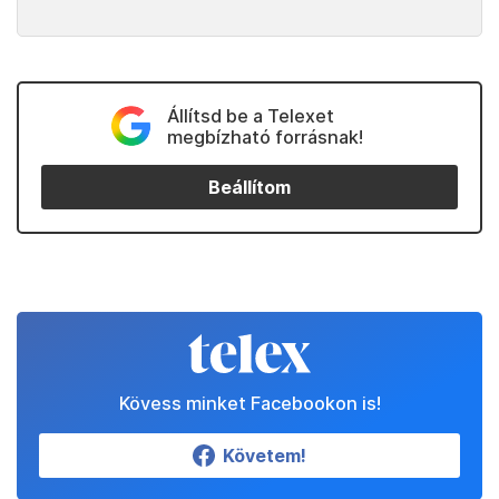
Állítsd be a Telexet
megbízható forrásnak!
Beállítom
Kövess minket Facebookon is!
Követem!