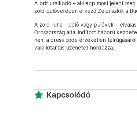
A brit uralkodó – aki épp most jelent meg
zöld pulóverében érkező Zelenszkijt a B
A zöld ruha – poló vagy pulóvelr – elválasz
Oroszország által indított háború kezdete 
nem a dress code érzéketlen felrúgásáró
való kitartás üzenetét hordozza.
Kapcsolódó