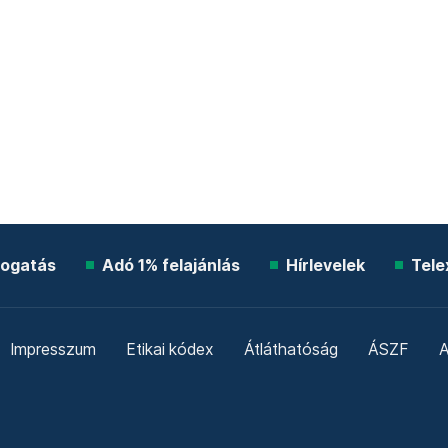
ogatás
Adó 1% felajánlás
Hírlevelek
Tele
Impresszum
Etikai kódex
Átláthatóság
ÁSZF
A
Süti beállítások
Szabályzatok
Kommentelési szabály