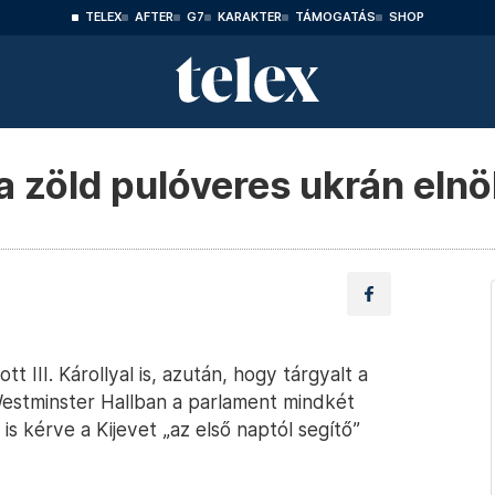
TELEX
AFTER
G7
KARAKTER
TÁMOGATÁS
SHOP
a a zöld pulóveres ukrán eln
tt III. Károllyal is, azután, hogy tárgyalt a
estminster Hallban a parlament mindkét
s kérve a Kijevet „az első naptól segítő”