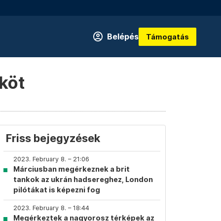
Belépés
Támogatás
ököt
Friss bejegyzések
2023. February 8. – 21:06
Márciusban megérkeznek a brit
tankok az ukrán hadsereghez, London
pilótákat is képezni fog
2023. February 8. – 18:44
Megérkeztek a nagyorosz térképek az