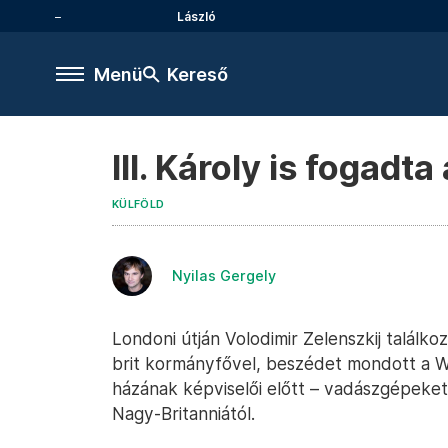
László
Menü
Kereső
III. Károly is fogadt
KÜLFÖLD
Nyilas Gergely
Londoni útján Volodimir Zelenszkij találkozo
brit kormányfővel, beszédet mondott a W
házának képviselői előtt – vadászgépeket i
Nagy-Britanniától.