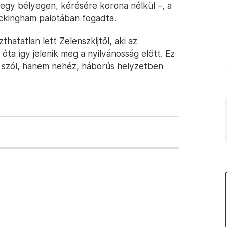
 egy bélyegen, kérésére korona nélkül –, a
uckingham palotában fogadta.
thatatlan lett Zelenszkijtől, aki az
óta így jelenik meg a nyilvánosság előtt. Ez
l szól, hanem nehéz, háborús helyzetben