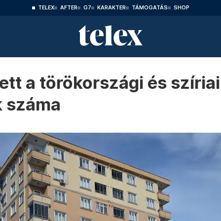
TELEX
AFTER
G7
KARAKTER
TÁMOGATÁS
SHOP
ett a törökországi és szíria
k száma