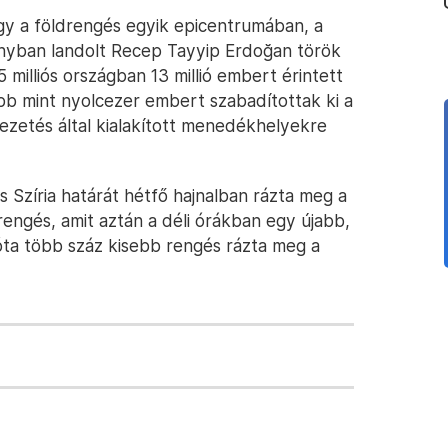
gy a földrengés egyik epicentrumában, a
nyban landolt Recep Tayyip Erdoğan török
milliós országban 13 millió embert érintett
öbb mint nyolcezer embert szabadítottak ki a
ezetés által kialakított menedékhelyekre
s Szíria határát hétfő hajnalban rázta meg a
drengés, amit aztán a déli órákban egy újabb,
óta több száz kisebb rengés rázta meg a