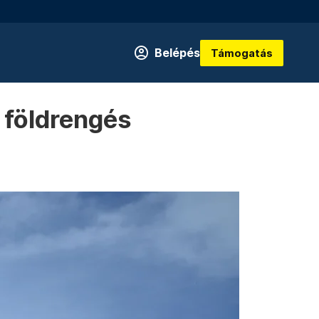
Belépés
Támogatás
i földrengés