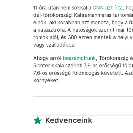
11 óra után nem sokkal a
CNN azt írta
, ho
dél-törökországi Kahramanmaras tartomá
elnök, aki korábban azt mondta, hogy a 85 
a katasztrófa. A hatóságok szerint már t
romok alól, és 380 ezren mentek a helyi v
vagy szállodákba.
Ahogy arról
beszámoltunk
, Törökország é
Richter-skála szerinti 7,8-as erősségű föl
7,6-os erősségű földmozgás követett. Az
környéket.
Kedvenceink