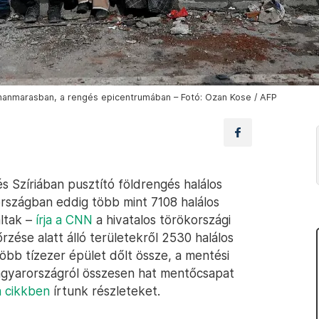
manmarasban, a rengés epicentrumában – Fotó: Ozan Kose / AFP
s Szíriában pusztító földrengés halálos
rszágban eddig több mint 7108 halálos
áltak –
írja a CNN
a hivatalos törökországi
rzése alatt álló területekről 2530 halálos
több tízezer épület dőlt össze, a mentési
Magyarországról összesen hat mentőcsapat
 cikkben
írtunk részleteket.