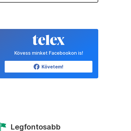
Kövess minket Facebookon is!
Követem!
Legfontosabb