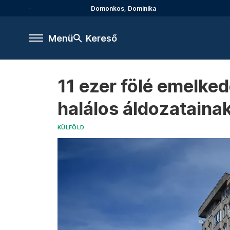
Domonkos, Dominika
Menü
Kereső
11 ezer fölé emelked
halálos áldozataina
KÜLFÖLD