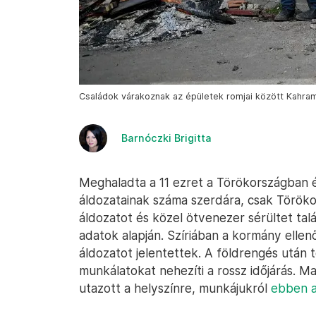
Családok várakoznak az épületek romjai között Kahra
Barnóczki Brigitta
Meghaladta a 11 ezret a Törökországban é
áldozatainak száma szerdára, csak Töröko
áldozatot és közel ötvenezer sérültet tal
adatok alapján. Szíriában a kormány ellenő
áldozatot jelentettek. A földrengés után 
munkálatokat nehezíti a rossz időjárás. 
utazott a helyszínre, munkájukról
ebben a