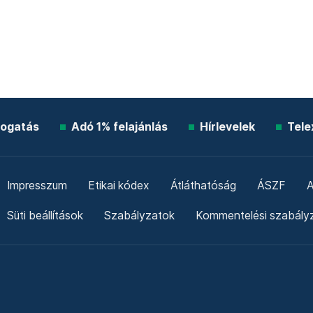
ogatás
Adó 1% felajánlás
Hírlevelek
Tele
Impresszum
Etikai kódex
Átláthatóság
ÁSZF
A
Süti beállítások
Szabályzatok
Kommentelési szabály