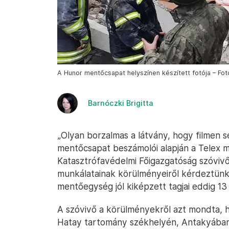
A Hunor mentőcsapat helyszínen készített fotója – F
Barnóczki Brigitta
„Olyan borzalmas a látvány, hogy filmen s
mentőcsapat beszámolói alapján a Telex 
Katasztrófavédelmi Főigazgatóság szóvivőj
munkálatainak körülményeiről kérdeztünk
mentőegység jól kiképzett tagjai eddig 13
A szóvivő a körülményekről azt mondta, h
Hatay tartomány székhelyén, Antakyában,