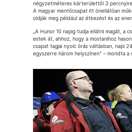
négyzetméteres kárterülettől 3 percnyire 
A magyar mentőcsapat itt önellátóan műkö
oldják meg például az étkezést és az energi
„A Hunor 10 napig tudja ellátni magát, a 
estek át, ahhoz, hogy a mostanihoz hason
csapat tagjai nyolc órás váltásban, napi 
egyszerre három helyszínen” – mondta a 