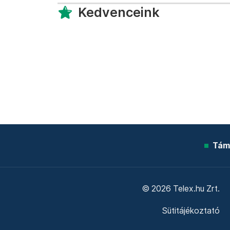
Kedvenceink
Tám
© 2026 Telex.hu Zrt.
Sütitájékoztató