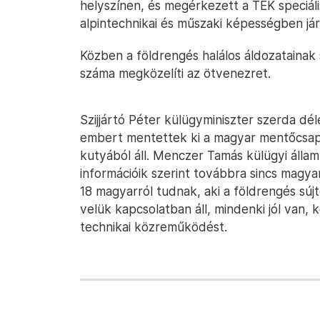
helyszínen, és megérkezett a TEK speciáli
alpintechnikai és műszaki képességben já
Közben a földrengés halálos áldozataina
száma megközelíti az ötvenezret.
Szijjártó Péter külügyminiszter szerda dél
embert mentettek ki a magyar mentőcsapa
kutyából áll. Menczer Tamás külügyi álla
információik szerint továbbra sincs magya
18 magyarról tudnak, aki a földrengés súj
velük kapcsolatban áll, mindenki jól van,
technikai közreműködést.