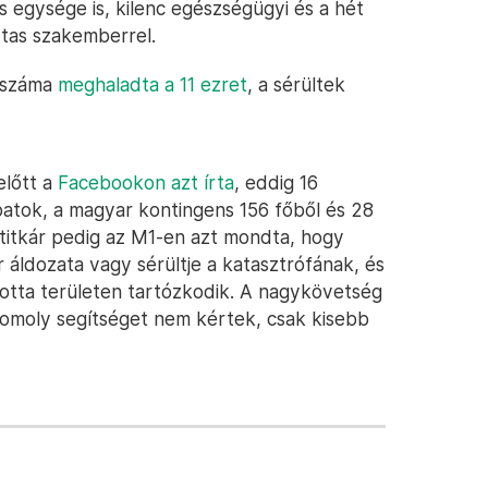
s egysége is, kilenc egészségügyi és a hét
rtas szakemberrel.
k száma
meghaladta a 11 ezret
, a sérültek
előtt a
Facebookon azt írta
, eddig 16
tok, a magyar kontingens 156 főből és 28
mtitkár pedig az M1-en azt mondta, hogy
r áldozata vagy sérültje a katasztrófának, és
totta területen tartózkodik. A nagykövetség
 komoly segítséget nem kértek, csak kisebb