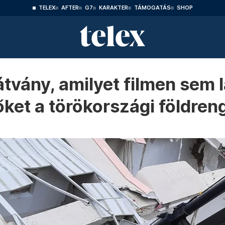
TELEX
AFTER
G7
KARAKTER
TÁMOGATÁS
SHOP
tvány, amilyet filmen sem 
őket a törökországi földren