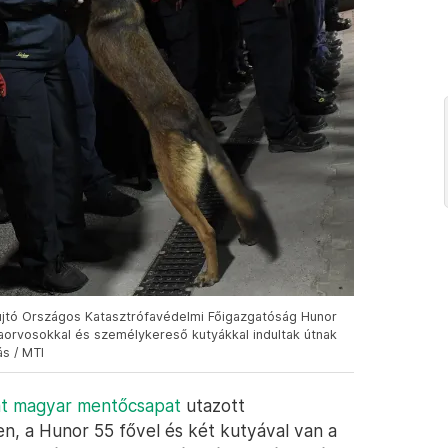
yújtó Országos Katasztrófavédelmi Főigazgatóság Hunor
naorvosokkal és személykereső kutyákkal indultak útnak
s / MTI
at magyar mentőcsapat
utazott
n, a Hunor 55 fővel és két kutyával van a