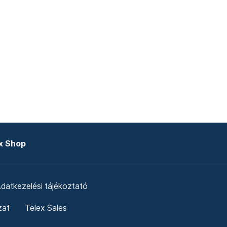
x Shop
datkezelési tájékoztató
zat
Telex Sales