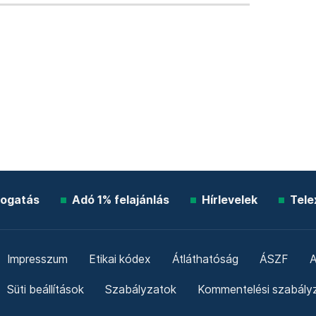
ogatás
Adó 1% felajánlás
Hírlevelek
Tele
Impresszum
Etikai kódex
Átláthatóság
ÁSZF
A
Süti beállítások
Szabályzatok
Kommentelési szabály