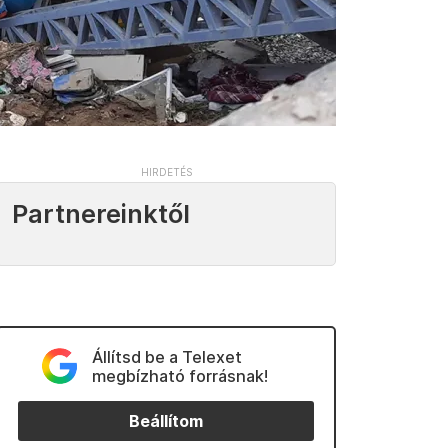
Partnereinktől
Állítsd be a Telexet
megbízható forrásnak!
Beállítom