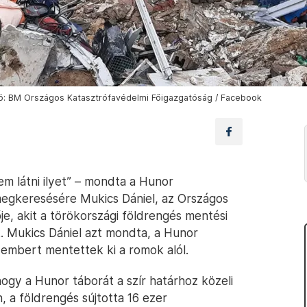
otó: BM Országos Katasztrófavédelmi Főigazgatóság / Facebook
em látni ilyet” – mondta a Hunor
megkeresésére Mukics Dániel, az Országos
e, akit a törökországi földrengés mentési
. Mukics Dániel azt mondta, a Hunor
 embert mentettek ki a romok alól.
ogy a Hunor táborát a szír határhoz közeli
 a földrengés sújtotta 16 ezer