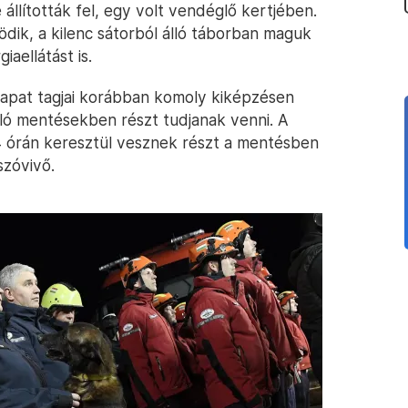
állították fel, egy volt vendéglő kertjében.
dik, a kilenc sátorból álló táborban maguk
aellátást is.
csapat tagjai korábban komoly kiképzésen
ló mentésekben részt tudjanak venni. A
24 órán keresztül vesznek részt a mentésben
szóvivő.