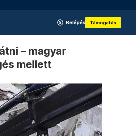
Belépés
Támogatás
látni – magyar
gés mellett