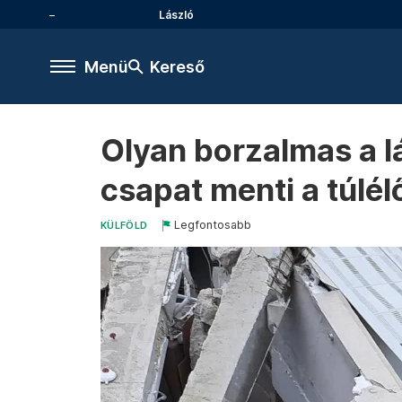
László
Menü
Kereső
Olyan borzalmas a lá
csapat menti a túlél
Legfontosabb
KÜLFÖLD