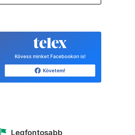
Kövess minket Facebookon is!
Követem!
Legfontosabb