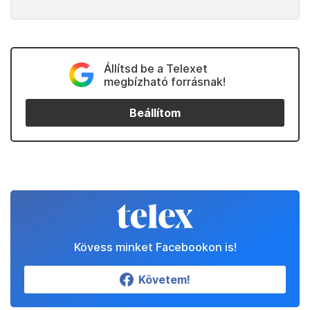
Állítsd be a Telexet
megbízható forrásnak!
Beállítom
Kövess minket Facebookon is!
Követem!