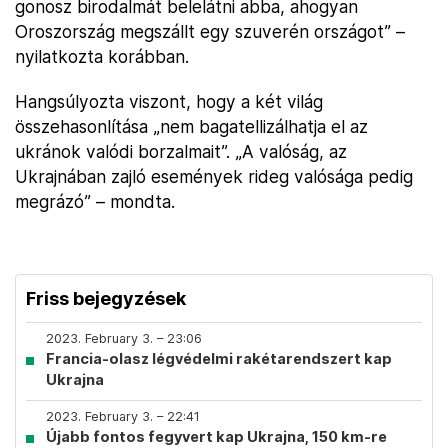
gonosz birodalmát belelátni abba, ahogyan
Oroszország megszállt egy szuverén országot” –
nyilatkozta korábban.
Hangsúlyozta viszont, hogy a két világ
összehasonlítása „nem bagatellizálhatja el az
ukránok valódi borzalmait”. „A valóság, az
Ukrajnában zajló események rideg valósága pedig
megrázó” – mondta.
Friss bejegyzések
2023. February 3. – 23:06
Francia-olasz légvédelmi rakétarendszert kap
Ukrajna
2023. February 3. – 22:41
Újabb fontos fegyvert kap Ukrajna, 150 km-re