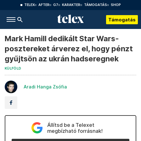
TELEX
AFTER
G7
KARAKTER
TÁMOGATÁS
SHOP
Támogatás
Mark Hamill dedikált Star Wars-
posztereket árverez el, hogy pénzt
gyűjtsön az ukrán hadseregnek
KÜLFÖLD
Aradi Hanga Zsófia
Állítsd be a Telexet
megbízható forrásnak!