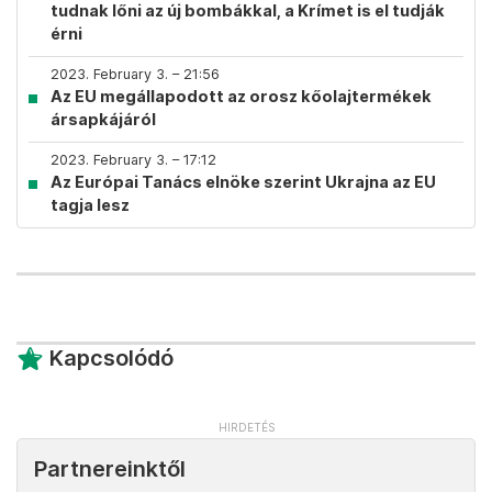
tudnak lőni az új bombákkal, a Krímet is el tudják
érni
2023. February 3. – 21:56
Az EU megállapodott az orosz kőolajtermékek
ársapkájáról
2023. February 3. – 17:12
Az Európai Tanács elnöke szerint Ukrajna az EU
tagja lesz
Kapcsolódó
Partnereinktől