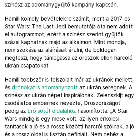
színész az adománygyűjtő kampány kapcsán.
Hamill komoly bevételekre számít, mert a 2017-es
Star Wars: The Last Jedi bemutatója óta nem adott
el autogrammot, ezért a színész szerint gyűjtők
százai kaphatnak majd az alkalmon. Mint mondja,
nem szokása az aláírásait árulni, de boldogan
megteszi, hogy támogassa az oroszok ellen harcoló
ukrán csapatokat.
Hamill többször is felszólalt már az ukránok mellett,
és
drónokat is adományozott
az ukrán seregnek. A
színész az ukrán népet inspirálónak, Zelenszkijt egy
csodálatos embernek nevezte, Oroszországot
pedig az
Erő sötét oldalához
hasonlította. „A Star
Wars mindig is egy mese volt, az ilyen erkölcsi
tanítások a jó és a rossz közötti harcról szólnak, a jó
és a rossz oldal is tisztán definiált. Nem nehéz a