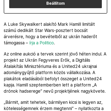
Beállítom
A Luke Skywalkert alakító Mark Hamill limitált
számú dedikált Star Wars-posztert bocsát
árverésre, hogy a bevételből az ukrán haderőt
támogassa –
írja a Politico
.
Az online aukció a tervek szerint jövő héten indul. A
projekt az Ukrán Fegyveres Erők, a Digitális
Átalakítás Minisztériuma és a United24 ukrajnai
adománygyűjtő platform közös vállalkozása. A
plakátok eladásából befolyt összeget a United24
kapja. Hamill szeptemberben lett a platform „A
drónok hadserege” nevű projektjének nagykövete.
„Bármit, amit tehetek, bármilyen kicsi is legyen az,
kötelességemnek érzem megtenni” – nyilatkozta a