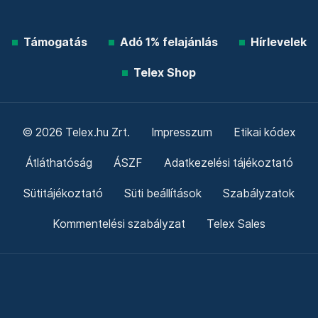
Támogatás
Adó 1% felajánlás
Hírlevelek
Telex Shop
© 2026 Telex.hu Zrt.
Impresszum
Etikai kódex
Átláthatóság
ÁSZF
Adatkezelési tájékoztató
Sütitájékoztató
Süti beállítások
Szabályzatok
Kommentelési szabályzat
Telex Sales