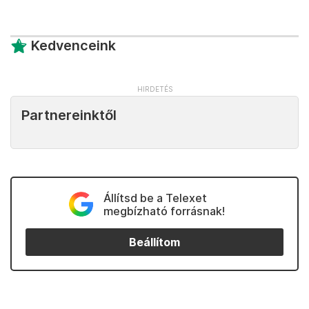
Kedvenceink
Partnereinktől
Állítsd be a Telexet
megbízható forrásnak!
Beállítom