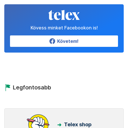
Kövess minket Facebookon is!
Követem!
Legfontosabb
Telex shop