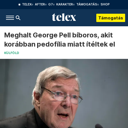
TELEX
AFTER
G7
KARAKTER
TÁMOGATÁS
SHOP
Támogatás
Meghalt George Pell bíboros, akit
korábban pedofília miatt ítéltek el
KÜLFÖLD