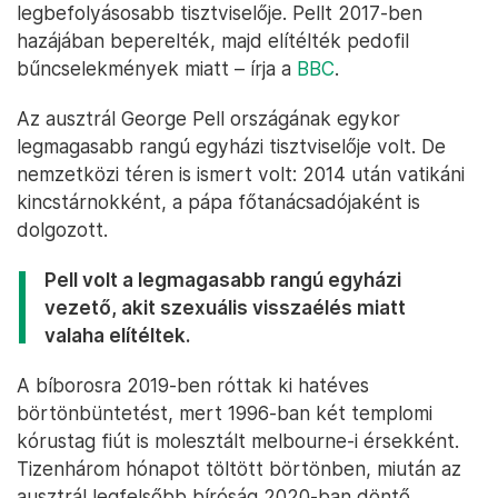
legbefolyásosabb tisztviselője. Pellt 2017-ben
hazájában beperelték, majd elítélték pedofil
bűncselekmények miatt – írja a
BBC
.
Az ausztrál George Pell országának egykor
legmagasabb rangú egyházi tisztviselője volt. De
nemzetközi téren is ismert volt: 2014 után vatikáni
kincstárnokként, a pápa főtanácsadójaként is
dolgozott.
Pell volt a legmagasabb rangú egyházi
vezető, akit szexuális visszaélés miatt
valaha elítéltek.
A bíborosra 2019-ben róttak ki hatéves
börtönbüntetést, mert 1996-ban két templomi
kórustag fiút is molesztált melbourne-i érsekként.
Tizenhárom hónapot töltött börtönben, miután az
ausztrál legfelsőbb bíróság 2020-ban
döntő