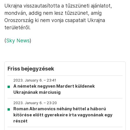
Ukrajna visszautasította a tűzszüneti ajánlatot,
mondván, addig nem lesz tűzszünet, amíg
Oroszország ki nem vonja csapatait Ukrajna
területéről.
(
Sky News
)
Friss bejegyzések
2023. January 6. – 23:41
A németek negyven Mardert küldenek
Ukrajnának márciusig
2023. January 6. – 23:20
Roman Abramovics néhány héttel a háború
kitörése előtt gyerekeire írta vagyonának egy
részét