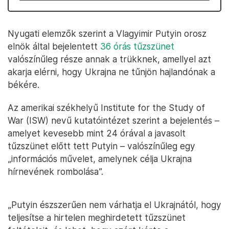
Nyugati elemzők szerint a Vlagyimir Putyin orosz
elnök által bejelentett
36 órás tűzszünet
valószínűleg része annak a trükknek, amellyel azt
akarja elérni, hogy Ukrajna ne tűnjön hajlandónak a
békére.
Az amerikai székhelyű Institute for the Study of
War (ISW) nevű kutatóintézet szerint a bejelentés –
amelyet kevesebb mint 24 órával a javasolt
tűzszünet előtt tett Putyin – valószínűleg egy
„információs művelet, amelynek célja Ukrajna
hírnevének rombolása”.
„Putyin észszerűen nem várhatja el Ukrajnától, hogy
teljesítse a hirtelen meghirdetett tűzszünet