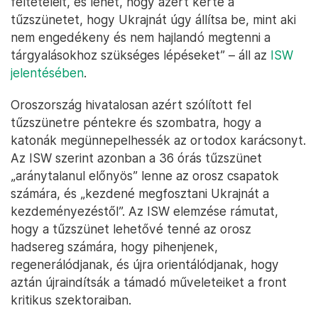
feltételeit, és lehet, hogy azért kérte a
tűzszünetet, hogy Ukrajnát úgy állítsa be, mint aki
nem engedékeny és nem hajlandó megtenni a
tárgyalásokhoz szükséges lépéseket” – áll az
ISW
jelentésében
.
Oroszország hivatalosan azért szólított fel
tűzszünetre péntekre és szombatra, hogy a
katonák megünnepelhessék az ortodox karácsonyt.
Az ISW szerint azonban a 36 órás tűzszünet
„aránytalanul előnyös” lenne az orosz csapatok
számára, és „kezdené megfosztani Ukrajnát a
kezdeményezéstől”. Az ISW elemzése rámutat,
hogy a tűzszünet lehetővé tenné az orosz
hadsereg számára, hogy pihenjenek,
regenerálódjanak, és újra orientálódjanak, hogy
aztán újraindítsák a támadó műveleteiket a front
kritikus szektoraiban.