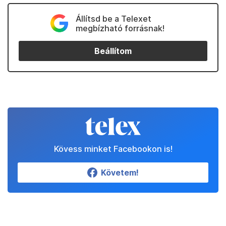
Állítsd be a Telexet
megbízható forrásnak!
Beállítom
Kövess minket Facebookon is!
Követem!