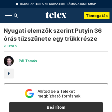
TELEX
AFTER
G7
KARAKTER
TÁMOGATÁS
SHOP
Támogatás
Nyugati elemzők szerint Putyin 36
órás tűzszünete egy trükk része
KÜLFÖLD
Pál Tamás
Állítsd be a Telexet
megbízható forrásnak!
Beállítom