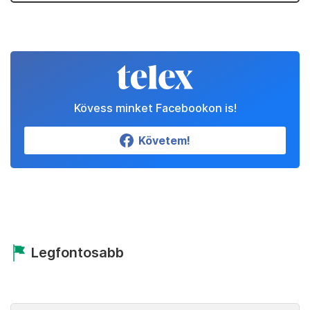
Kövess minket Facebookon is!
Követem!
Legfontosabb