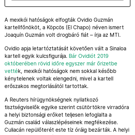
A mexikói hatóságok elfogták Ovidio Guzmán
kartellfőnököt, a Köpcös (El Chapo) néven ismert
Joaquín Guzmán volt drogbáró fiát – írja az MTI.
Ovidio apja letartóztatását követően vált a Sinaloa
kartell egyik kulcsfigurája.
Bár Ovidiót 2019
októberében rövid időre egyszer már őrizetbe
vetté
k, mexikói hatóságok nem sokkal később
kénytelenek voltak elengedni, mivel a kartell
erőszakos megtorlásától tartottak.
A Reuters hírügynökségnek nyilatkozó
tisztségviselők egyike szerint csütörtökre virradóra
a helyi biztonsági erőket teljesen lefoglalta a
Guzmán család válaszlépéseinek megfékezése.
Culiacán repülőterét este tíz óráig bezárták. A helyi