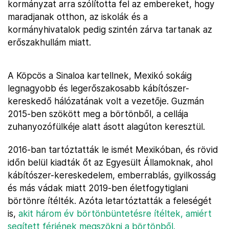
kormányzat arra szólította fel az embereket, hogy
maradjanak otthon, az iskolák és a
kormányhivatalok pedig szintén zárva tartanak az
erőszakhullám miatt.
A Köpcös a Sinaloa kartellnek, Mexikó sokáig
legnagyobb és legerőszakosabb kábítószer-
kereskedő hálózatának volt a vezetője. Guzmán
2015-ben szökött meg a börtönből, a cellája
zuhanyozófülkéje alatt ásott alagúton keresztül.
2016-ban tartóztatták le ismét Mexikóban, és rövid
időn belül kiadták őt az Egyesült Államoknak, ahol
kábítószer-kereskedelem, emberrablás, gyilkosság
és más vádak miatt 2019-ben életfogytiglani
börtönre ítélték. Azóta letartóztatták a feleségét
is,
akit három év börtönbüntetésre ítéltek, amiért
segített férjének megszökni a börtönből.