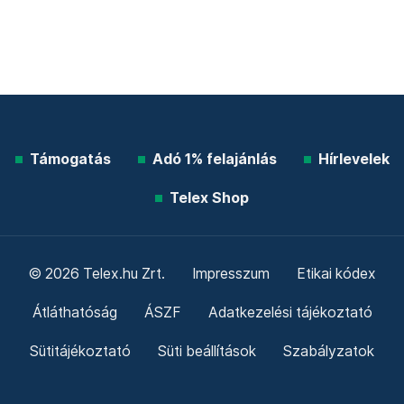
Támogatás
Adó 1% felajánlás
Hírlevelek
Telex Shop
© 2026 Telex.hu Zrt.
Impresszum
Etikai kódex
Átláthatóság
ÁSZF
Adatkezelési tájékoztató
Sütitájékoztató
Süti beállítások
Szabályzatok
Kommentelési szabályzat
Telex Sales