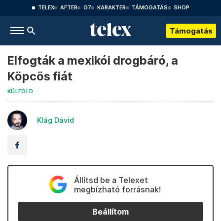
TELEX
AFTER
G7
KARAKTER
TÁMOGATÁS
SHOP
Támogatás
Elfogták a mexikói drogbáró, a
Köpcös fiát
KÜLFÖLD
Klág Dávid
Állítsd be a Telexet
megbízható forrásnak!
Beállítom