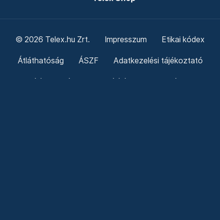
© 2026 Telex.hu Zrt.
Impresszum
Etikai kódex
Átláthatóság
ÁSZF
Adatkezelési tájékoztató
Sütitájékoztató
Süti beállítások
Szabályzatok
Kommentelési szabályzat
Telex Sales