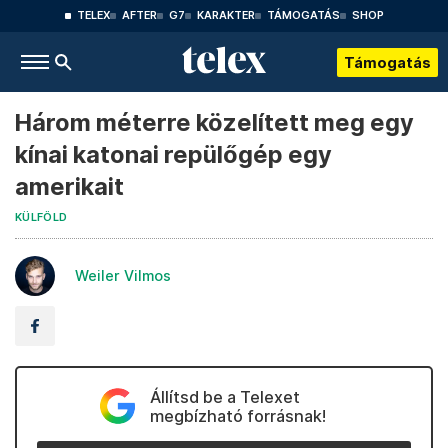
TELEX
AFTER
G7
KARAKTER
TÁMOGATÁS
SHOP
Támogatás
Három méterre közelített meg egy
kínai katonai repülőgép egy
amerikait
KÜLFÖLD
Weiler Vilmos
Állítsd be a Telexet
megbízható forrásnak!