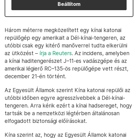
Beállítom
Három méterre megközelített egy kínai katonai
repülőgép egy amerikait a Dél-kínai-tengeren, az
utóbbi csak egy kitérő manőverrel tudta elkerülni
az ütközést –
írja a Reuters
. Az incidens, amelyben
a kínai haditengerészet J–11-es vadászgépe és az
amerikai légierő RC–135-ös repülőgépe vett részt,
december 21-én történt.
Az Egyesült Államok szerint Kína katonai repülői az
utóbbi időben egyre agresszívebbek a Dél-kínai-
tengeren. Arra kérik ezért a kínai hadsereget, hogy
tartsák be a nemzetközi légtérben általánosan
elfogadott biztonsági előírásokat.
Kína szerint az, hogy az Egyesült Államok katonai