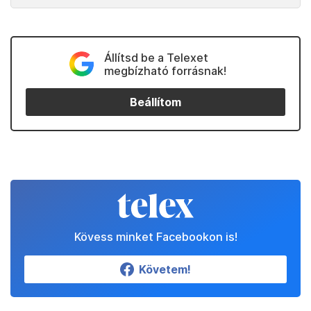
Állítsd be a Telexet
megbízható forrásnak!
Beállítom
Kövess minket Facebookon is!
Követem!