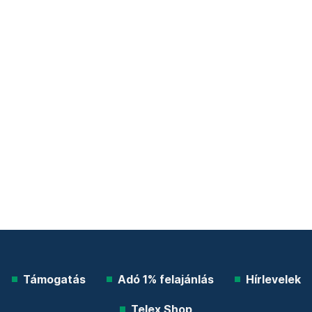
Támogatás
Adó 1% felajánlás
Hírlevelek
Telex Shop