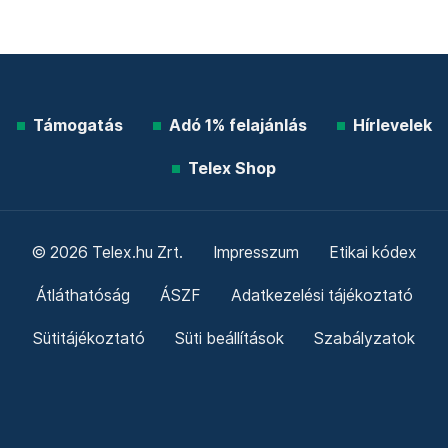
Támogatás
Adó 1% felajánlás
Hírlevelek
Telex Shop
© 2026 Telex.hu Zrt.
Impresszum
Etikai kódex
Átláthatóság
ÁSZF
Adatkezelési tájékoztató
Sütitájékoztató
Süti beállítások
Szabályzatok
Kommentelési szabályzat
Telex Sales