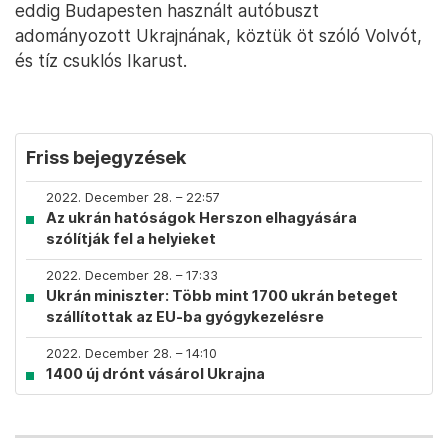
eddig Budapesten használt autóbuszt
adományozott Ukrajnának, köztük öt szóló Volvót,
és tíz csuklós Ikarust.
Friss bejegyzések
2022. December 28. – 22:57
Az ukrán hatóságok Herszon elhagyására
szólítják fel a helyieket
2022. December 28. – 17:33
Ukrán miniszter: Több mint 1700 ukrán beteget
szállítottak az EU-ba gyógykezelésre
2022. December 28. – 14:10
1400 új drónt vásárol Ukrajna