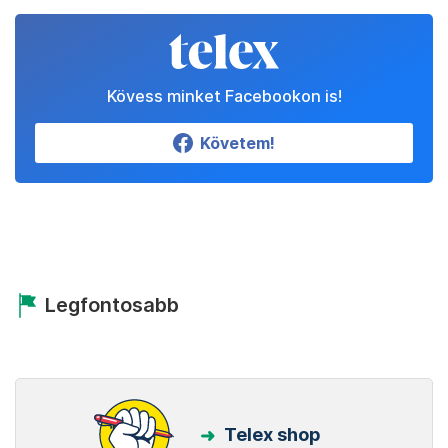
Kövess minket Facebookon is!
Követem!
Legfontosabb
Telex shop