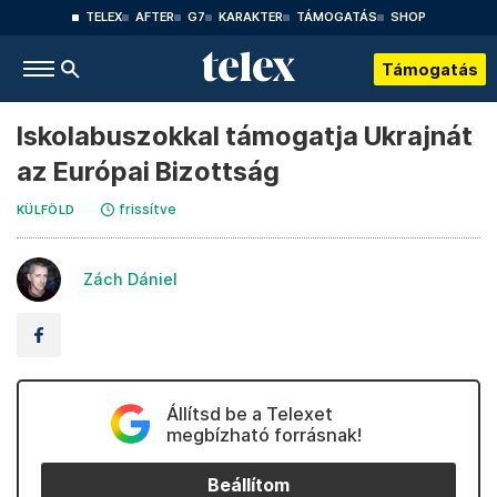
TELEX
AFTER
G7
KARAKTER
TÁMOGATÁS
SHOP
Támogatás
Iskolabuszokkal támogatja Ukrajnát
az Európai Bizottság
frissítve
KÜLFÖLD
Zách Dániel
Állítsd be a Telexet
megbízható forrásnak!
Beállítom