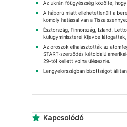
Az ukrán főügyészség közölte, hogy 
A háború miatt ellehetetlenült a be
komoly hatással van a Tisza szennye
Észtország, Finnország, Izland, Lett
külügyminiszterei Kijevbe látogattak
Az oroszok elhalasztották az atomfe
START-szerződés kétoldalú amerikai
29-től kellett volna üléseznie.
Lengyelországban bizottságot állítaná
Kapcsolódó