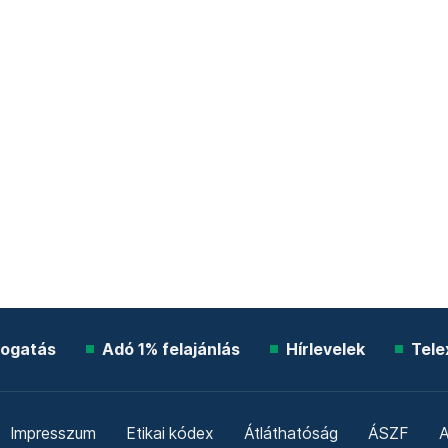
ogatás
Adó 1% felajánlás
Hírlevelek
Tele
Impresszum
Etikai kódex
Átláthatóság
ÁSZF
A