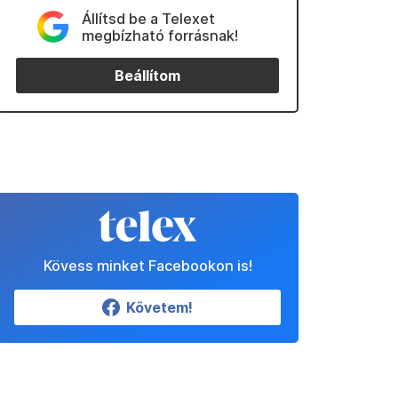
Állítsd be a Telexet
megbízható forrásnak!
Beállítom
Kövess minket Facebookon is!
Követem!