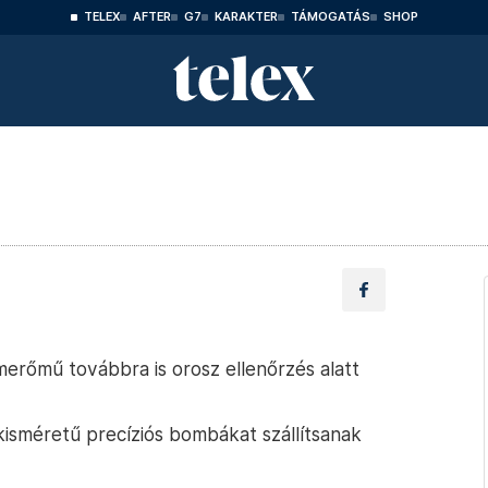
TELEX
AFTER
G7
KARAKTER
TÁMOGATÁS
SHOP
omerőmű továbbra is orosz ellenőrzés alatt
kisméretű precíziós bombákat szállítsanak