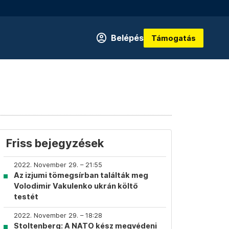
Belépés
Támogatás
Friss bejegyzések
2022. November 29. – 21:55
Az izjumi tömegsírban találták meg
Volodimir Vakulenko ukrán költő
testét
2022. November 29. – 18:28
Stoltenberg: A NATO kész megvédeni