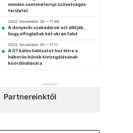
minden centiméternyi szövetséges
területet
2022. November 29. – 17:48
A donyecki szakadárok azt állítják,
hogy elfoglaltak két ukrán falut
2022. November 29. – 17:17
A G7 külön hálózatot hoz létre a
háborús bűnök kivizsgálásának
koordinálására
Partnereinktől