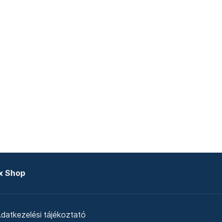
x Shop
datkezelési tájékoztató