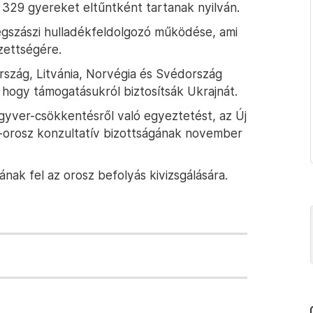
329 gyereket eltűntként tartanak nyilván.
regszászi hulladékfeldolgozó működése, ami
zettségére.
ország, Litvánia, Norvégia és Svédország
, hogy támogatásukról biztosítsák Ukrajnát.
gyver-csökkentésről való egyeztetést, az Új
-orosz konzultatív bizottságának november
nak fel az orosz befolyás kivizsgálására.