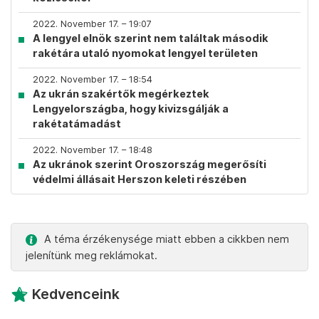
2022. November 17. – 19:07
A lengyel elnök szerint nem találtak második
rakétára utaló nyomokat lengyel területen
2022. November 17. – 18:54
Az ukrán szakértők megérkeztek
Lengyelországba, hogy kivizsgálják a
rakétatámadást
2022. November 17. – 18:48
Az ukránok szerint Oroszország megerősíti
védelmi állásait Herszon keleti részében
A téma érzékenysége miatt ebben a cikkben nem
jelenítünk meg reklámokat.
Kedvenceink