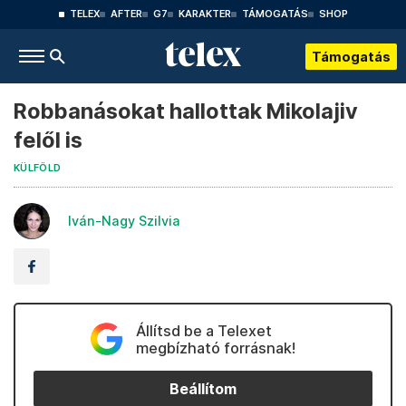
TELEX
AFTER
G7
KARAKTER
TÁMOGATÁS
SHOP
Támogatás
Robbanásokat hallottak Mikolajiv
felől is
KÜLFÖLD
Iván-Nagy Szilvia
Állítsd be a Telexet
megbízható forrásnak!
Beállítom