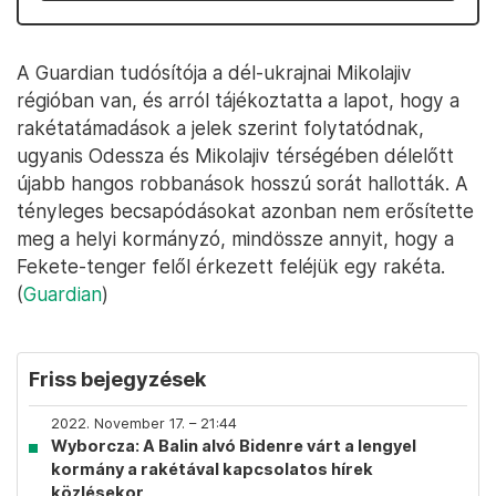
A Guardian tudósítója a dél-ukrajnai Mikolajiv
régióban van, és arról tájékoztatta a lapot, hogy a
rakétatámadások a jelek szerint folytatódnak,
ugyanis Odessza és Mikolajiv térségében délelőtt
újabb hangos robbanások hosszú sorát hallották. A
tényleges becsapódásokat azonban nem erősítette
meg a helyi kormányzó, mindössze annyit, hogy a
Fekete-tenger felől érkezett feléjük egy rakéta.
(
Guardian
)
Friss bejegyzések
2022. November 17. – 21:44
Wyborcza: A Balin alvó Bidenre várt a lengyel
kormány a rakétával kapcsolatos hírek
közlésekor