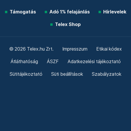
Támogatás
Adó 1% felajánlás
Hírlevelek
Telex Shop
© 2026 Telex.hu Zrt.
Impresszum
Etikai kódex
Átláthatóság
ÁSZF
Adatkezelési tájékoztató
Sütitájékoztató
Süti beállítások
Szabályzatok
Kommentelési szabályzat
Telex Sales