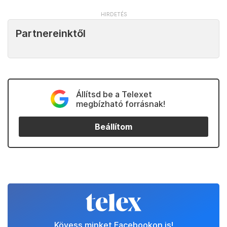
Partnereinktől
Állítsd be a Telexet
megbízható forrásnak!
Beállítom
Kövess minket Facebookon is!