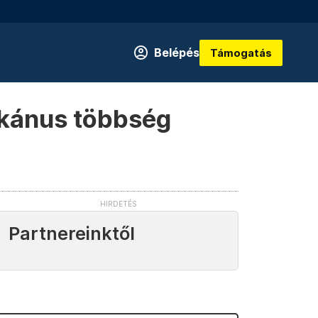
Belépés
Támogatás
ikánus többség
Partnereinktől