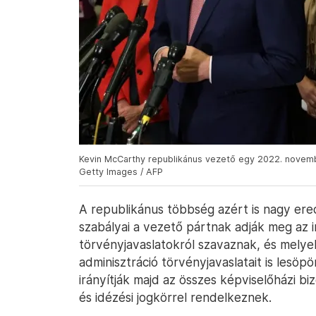
Kevin McCarthy republikánus vezető egy 2022. novembe
Getty Images / AFP
A republikánus többség azért is nagy ere
szabályai a vezető pártnak adják meg az 
törvényjavaslatokról szavaznak, és mely
adminisztráció törvényjavaslatait is lesöpö
irányítják majd az összes képviselőházi bi
és idézési jogkörrel rendelkeznek.