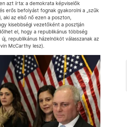
n azt írta: a demokrata képviselők
és erős befolyást fognak gyakorolni a „szűk
, aki az első nő ezen a poszton,
ogy kisebbségi vezetőként a posztján
 dőlhet el, hogy a republikánus többség
új, republikánus házelnököt válasszanak az
evin McCarthy lesz).