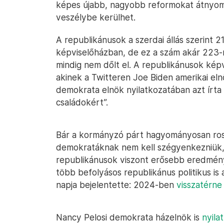
képes újabb, nagyobb reformokat átnyomn
veszélybe kerülhet.
A republikánusok a szerdai állás szerint 
képviselőházban, de ez a szám akár 223-r
mindig nem dőlt el. A republikánusok képv
akinek a Twitteren Joe Biden amerikai eln
demokrata elnök nyilatkozatában azt írta 
családokért”.
Bár a kormányzó párt hagyományosan rossz
demokratáknak nem kell szégyenkezniük, a
republikánusok viszont erősebb eredmén
több befolyásos republikánus politikus is 
napja bejelentette: 2024-ben
visszatérne
Nancy Pelosi demokrata házelnök is
nyila