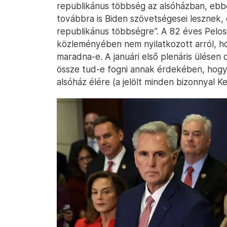
republikánus többség az alsóházban, ebbe
továbbra is Biden szövetségesei lesznek, 
republikánus többségre”. A 82 éves Pelosi
közleményében nem nyilatkozott arról, h
maradna-e. A januári első plenáris ülésen
össze tud-e fogni annak érdekében, hogy 
alsóház élére (a jelölt minden bizonnyal K