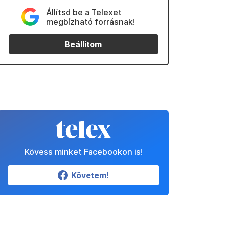
Állítsd be a Telexet
megbízható forrásnak!
Beállítom
Kövess minket Facebookon is!
Követem!