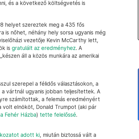
i, és a következő költségvetés is
218 helyet szereztek meg a 435 fős
a is nőhet, néhány hely sorsa ugyanis még
iselőházi vezetője Kevin McCarthy lett,
ök is
gratulált az eredményhez
. A
„készen áll a közös munkára az amerikai
ul szerepel a félidős választásokon, a
 vártnál ugyanis jobban teljesítettek. A
yre számítottak, a felemás eredményért
a volt elnököt, Donald Trumpot (aki pár
 a Fehér Házba
)
tette felelőssé
.
tkozatot adott ki
, miután biztossá vált a