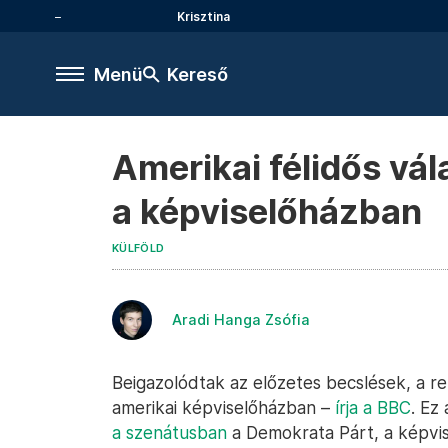
Krisztina
Menü
Kereső
Amerikai félidős vá
a képviselőházban
KÜLFÖLD
Aradi Hanga Zsófia
Beigazolódtak az előzetes becslések, a r
amerikai képviselőházban –
írja a BBC
. Ez
a szenátusban
a Demokrata Párt, a képvis