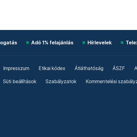
ogatás
Adó 1% felajánlás
Hírlevelek
Tele
Impresszum
Etikai kódex
Átláthatóság
ÁSZF
A
Süti beállítások
Szabályzatok
Kommentelési szabály