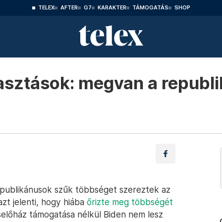
TELEX
AFTER
G7
KARAKTER
TÁMOGATÁS
SHOP
lasztások: megvan a republ
epublikánusok szűk többséget szereztek az
 azt jelenti, hogy hiába
őrizte meg többségét
előház támogatása nélkül Biden nem lesz