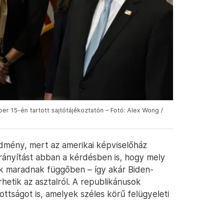
r 15-én tartott sajtótájékoztatón – Fotó: Alex Wong /
dmény, mert az amerikai képviselőház
irányítást abban a kérdésben is, hogy mely
ek maradnak függőben – így akár Biden-
rhetik az asztalról. A republikánusok
zottságot is, amelyek széles körű felügyeleti