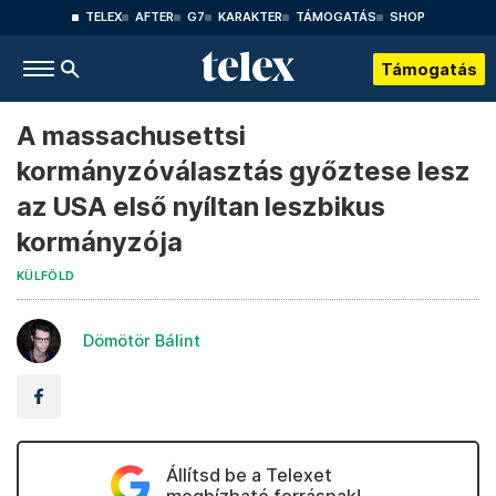
TELEX
AFTER
G7
KARAKTER
TÁMOGATÁS
SHOP
Támogatás
A massachusettsi
kormányzóválasztás győztese lesz
az USA első nyíltan leszbikus
kormányzója
KÜLFÖLD
Dömötör Bálint
Állítsd be a Telexet