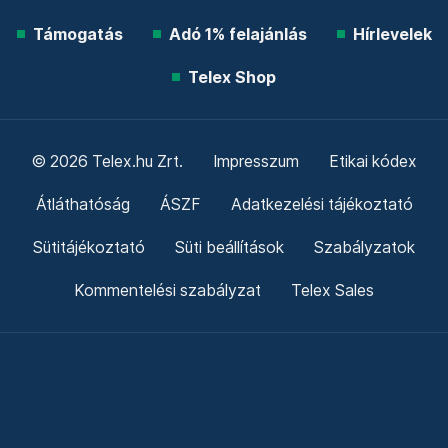
Támogatás
Adó 1% felajánlás
Hírlevelek
Telex Shop
© 2026 Telex.hu Zrt.
Impresszum
Etikai kódex
Átláthatóság
ÁSZF
Adatkezelési tájékoztató
Sütitájékoztató
Süti beállítások
Szabályzatok
Kommentelési szabályzat
Telex Sales